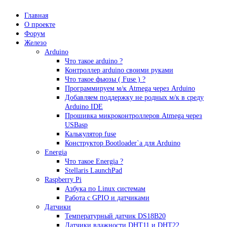
Главная
О проекте
Форум
Железо
Arduino
Что такое аrduino ?
Контроллер arduino своими руками
Что такое фьюзы ( Fuse ) ?
Программируем м/к Atmega через Arduino
Добавляем поддержку не родных м/к в среду
Arduino IDE
Прошивка микроконтроллеров Atmega через
USBasp
Калькулятор fuse
Конструктор Bootloader`а для Arduino
Energia
Что такое Energia ?
Stellaris LaunchPad
Raspberry Pi
Азбука по Linux системам
Работа с GPIO и датчиками
Датчики
Температурный датчик DS18B20
Датчики влажности DHT11 и DHT22