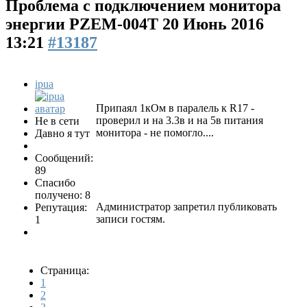
Проблема с подключением монитора
энергии PZEM-004T
20 Июнь 2016
13:21
#13187
ipua
Припаял 1кОм в паралель к R17 -
проверил и на 3.3в и на 5в питания
Не в сети
монитора - не помогло....
Давно я тут
Сообщений:
89
Спасибо
получено: 8
Администратор запретил публиковать
Репутация:
записи гостям.
1
Страница:
1
2