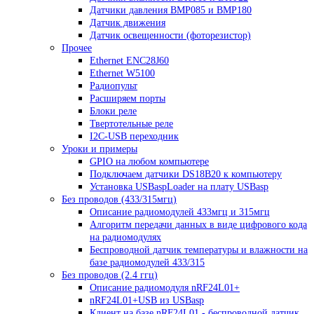
Датчики давления BMP085 и BMP180
Датчик движения
Датчик освещенности (фоторезистор)
Прочее
Ethernet ENC28J60
Ethernet W5100
Радиопульт
Расширяем порты
Блоки реле
Твертотельные реле
I2C-USB переходник
Уроки и примеры
GPIO на любом компьютере
Подключаем датчики DS18B20 к компьютеру
Установка USBaspLoader на плату USBasp
Без проводов (433/315мгц)
Описание радиомодулей 433мгц и 315мгц
Алгоритм передачи данных в виде цифрового кода
на радиомодулях
Беспроводной датчик температуры и влажности на
базе радиомодулей 433/315
Без проводов (2.4 ггц)
Описание радиомодуля nRF24L01+
nRF24L01+USB из USBasp
Клиент на базе nRF24L01 - беспроводной датчик