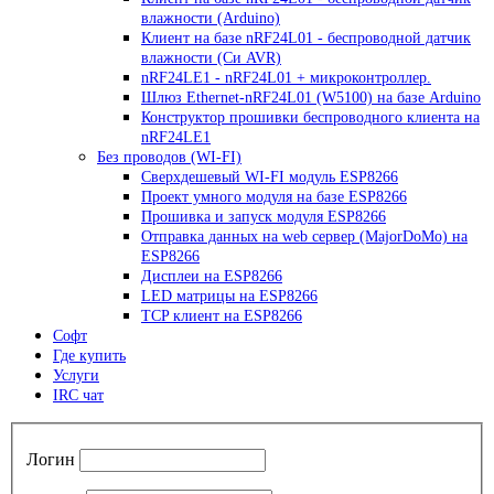
влажности (Arduino)
Клиент на базе nRF24L01 - беспроводной датчик
влажности (Си AVR)
nRF24LE1 - nRF24L01 + микроконтроллер.
Шлюз Ethernet-nRF24L01 (W5100) на базе Arduino
Конструктор прошивки беспроводного клиента на
nRF24LE1
Без проводов (WI-FI)
Сверхдешевый WI-FI модуль ESP8266
Проект умного модуля на базе ESP8266
Прошивка и запуск модуля ESP8266
Отправка данных на web сервер (MajorDoMo) на
ESP8266
Дисплеи на ESP8266
LED матрицы на ESP8266
TCP клиент на ESP8266
Софт
Где купить
Услуги
IRC чат
Логин