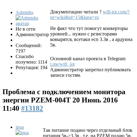
Документацию читали ?
wifi-iot.com/?
Adminhs
m=wiki&id=15&lang=ru
Не факт что тут помогут конверторы
Не в сети
уровней... нужно с резисторами
Администратор
ковырятся, всетаки есп 3.3в , а ардуина
5в.
Сообщений:
7197
Спасибо
Основной канал проекта в Telegram
получено: 1114
t.me/wifi_iot
Репутация: 194
Администратор запретил публиковать
записи гостям.
Проблема с подключением монитора
энергии PZEM-004T
20 Июнь 2016
11:40
#13182
ipua
Так питание подано через отдельный блок
питания 5в->3.3в , т.е. на PZEM подаю 5в.