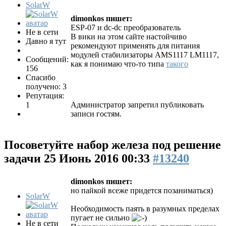
SolarW
dimonkos пишет:
ESP-07 и dc-dc преобразователь
Не в сети
В вики на этом сайте настойчиво
Давно я тут
рекомендуют применять для питания
модулей стабилизаторы AMS1117 LM1117,
Сообщений:
как я понимаю что-то типа
такого
156
Спасибо
получено: 3
Репутация:
1
Администратор запретил публиковать
записи гостям.
Посоветуйте набор железа под решение
задачи
25 Июнь 2016 00:33
#13240
dimonkos пишет:
но пайкой всеже придется позаниматься)
SolarW
Необходимость паять в разумных пределах
пугает не сильно
Не в сети