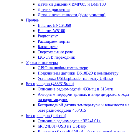
Датчики давления BMP085 и BMP180
Датчик движения
Датчик освещенности (фоторезистор)
Прочее
Ethernet ENC28J60
Ethernet W5100
Радиопульт
Расширяем порты
Блоки реле
Твертотельные реле
I2C-USB переходник
Уроки и примеры
GPIO на любом компьютере
Подключаем датчики DS18B20 к компьютеру
Установка USBaspLoader на плату USBasp
Без проводов (433/315мгц)
Описание радиомодулей 433мгц и 315мгц
Алгоритм передачи данных в виде цифрового кода
на радиомодулях
Беспроводной датчик температуры и влажности на
базе радиомодулей 433/315
Без проводов (2.4 ггц)
Описание радиомодуля nRF24L01+
nRF24L01+USB из USBasp
Клиент на базе nRF24L01 - беспроводной датчик