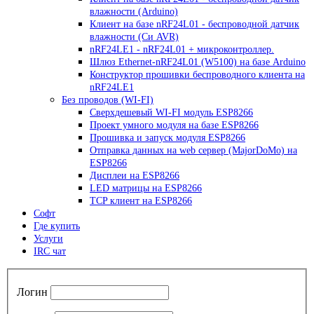
влажности (Arduino)
Клиент на базе nRF24L01 - беспроводной датчик
влажности (Си AVR)
nRF24LE1 - nRF24L01 + микроконтроллер.
Шлюз Ethernet-nRF24L01 (W5100) на базе Arduino
Конструктор прошивки беспроводного клиента на
nRF24LE1
Без проводов (WI-FI)
Сверхдешевый WI-FI модуль ESP8266
Проект умного модуля на базе ESP8266
Прошивка и запуск модуля ESP8266
Отправка данных на web сервер (MajorDoMo) на
ESP8266
Дисплеи на ESP8266
LED матрицы на ESP8266
TCP клиент на ESP8266
Софт
Где купить
Услуги
IRC чат
Логин