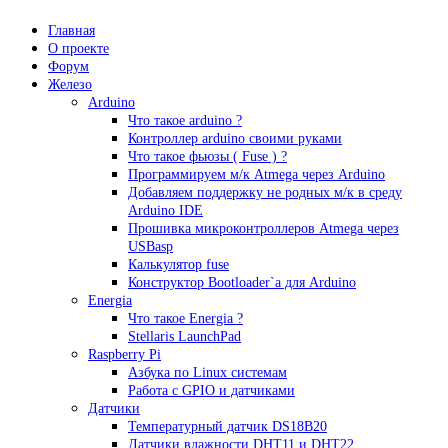
Главная
О проекте
Форум
Железо
Arduino
Что такое аrduino ?
Контроллер arduino своими руками
Что такое фьюзы ( Fuse ) ?
Программируем м/к Atmega через Arduino
Добавляем поддержку не родных м/к в среду
Arduino IDE
Прошивка микроконтроллеров Atmega через
USBasp
Калькулятор fuse
Конструктор Bootloader`а для Arduino
Energia
Что такое Energia ?
Stellaris LaunchPad
Raspberry Pi
Азбука по Linux системам
Работа с GPIO и датчиками
Датчики
Температурный датчик DS18B20
Датчики влажности DHT11 и DHT22