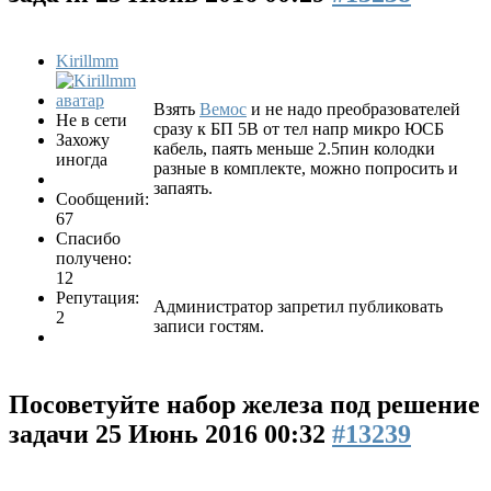
Kirillmm
Взять
Вемос
и не надо преобразователей
Не в сети
сразу к БП 5В от тел напр микро ЮСБ
Захожу
кабель, паять меньше 2.5пин колодки
иногда
разные в комплекте, можно попросить и
запаять.
Сообщений:
67
Спасибо
получено:
12
Репутация:
Администратор запретил публиковать
2
записи гостям.
Посоветуйте набор железа под решение
задачи
25 Июнь 2016 00:32
#13239