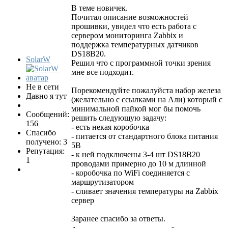
В теме новичек.
Почитал описание возможностей
прошивки, увидел что есть работа с
сервером мониторинга Zabbix и
поддержка температурных датчиков
DS18B20.
SolarW
Решил что с программной точки зрения
мне все подходит.
Не в сети
Порекомендуйте пожалуйста набор железа
Давно я тут
(желательно с ссылками на Али) который с
минимальной пайкой мог бы помочь
Сообщений:
решить следующую задачу:
156
- есть некая коробочка
Спасибо
- питается от стандартного блока питания
получено: 3
5В
Репутация:
- к ней подключены 3-4 шт DS18B20
1
проводами примерно до 10 м длинной
- коробочка по WiFi соединяется с
маршрутизатором
- сливает значения температуры на Zabbix
сервер
Заранее спасибо за ответы.