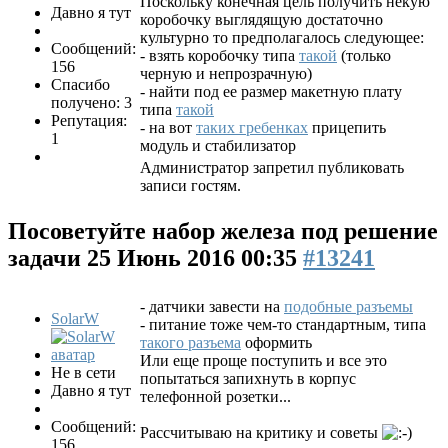
Поскольку конечная цель получить некую
Давно я тут
коробочку выглядящую достаточно
культурно то предполагалось следующее:
Сообщений:
- взять коробочку типа
такой
(только
156
черную и непрозрачную)
Спасибо
- найти под ее размер макетную плату
получено: 3
типа
такой
Репутация:
- на вот
таких гребенках
прицепить
1
модуль и стабилизатор
Администратор запретил публиковать
записи гостям.
Посоветуйте набор железа под решение
задачи
25 Июнь 2016 00:35
#13241
- датчики завести на
подобные разъемы
SolarW
- питание тоже чем-то стандартным, типа
такого разъема
оформить
Или еще проще поступить и все это
Не в сети
попытаться запихнуть в корпус
Давно я тут
телефонной розетки...
Сообщений:
Рассчитываю на критику и советы
156