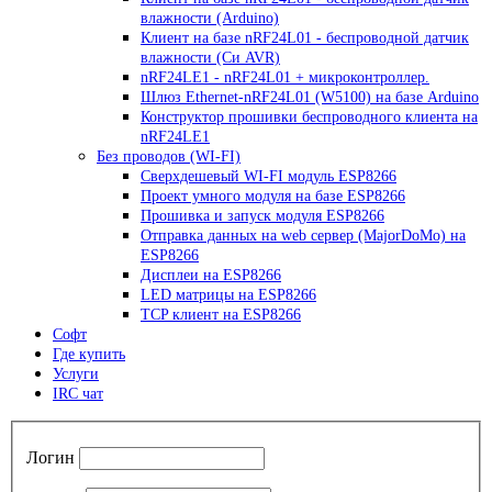
влажности (Arduino)
Клиент на базе nRF24L01 - беспроводной датчик
влажности (Си AVR)
nRF24LE1 - nRF24L01 + микроконтроллер.
Шлюз Ethernet-nRF24L01 (W5100) на базе Arduino
Конструктор прошивки беспроводного клиента на
nRF24LE1
Без проводов (WI-FI)
Сверхдешевый WI-FI модуль ESP8266
Проект умного модуля на базе ESP8266
Прошивка и запуск модуля ESP8266
Отправка данных на web сервер (MajorDoMo) на
ESP8266
Дисплеи на ESP8266
LED матрицы на ESP8266
TCP клиент на ESP8266
Софт
Где купить
Услуги
IRC чат
Логин