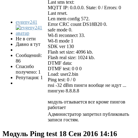
Last sms text:
MQTT IP: 0.0.0.0. State: 0 / Errors: 0
Last reset.
Len mem config 572.
evgeny241
Error CRC count DS18B20 0.
safe mode 0.
Wi-fi reconnect 33.
Не в сети
Wi-fi mode 1
Давно я тут
SDK ver 130
Flash set size: 4096 kb.
Сообщений:
Flash real size: 1024 kb.
86
DTMF data:
Спасибо
DTMF test: 0 0 0
получено: 1
Load: user2.bin
Репутация: 1
Ping test: 0 / 0
rssi -32 dBm пинги вообще не идут ...
пингую 8.8.8.8
модуль отзывается все кроме пингов
работает
Администратор запретил публиковать
записи гостям.
Модуль Ping test
18 Сен 2016 14:16