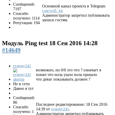
Сообщений:
Основной канал проекта в Telegram
7197
t.me/wifi_iot
Спасибо
Администратор запретил публиковать
получено: 1114
записи гостям.
Репутация: 194
Модуль Ping test
18 Сен 2016 14:28
#14649
evgeny241
возможно, но 0/0 это что ? означает я
понял что ноль ушло ноль пришло
что деваг показывать должен ?
Не в сети
Давно я тут
Сообщений:
86
Последнее редактирование: 18 Сен 2016
Спасибо
14:39 от
evgeny241
.
получено: 1
Администратор запретил публиковать