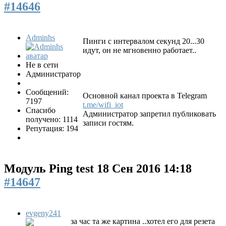
#14646
Adminhs
Пинги с интервалом секунд 20...30
идут, он не мгновенно работает..
Не в сети
Администратор
Сообщений:
Основной канал проекта в Telegram
7197
t.me/wifi_iot
Спасибо
Администратор запретил публиковать
получено: 1114
записи гостям.
Репутация: 194
Модуль Ping test
18 Сен 2016 14:18
#14647
evgeny241
за час та же картина ..хотел его для резета