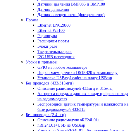
Датчики давления BMP085 и BMP180
Датчик движения
Датчик освещенности (фоторезистор)
Прочее
Ethernet ENC28J60
Ethernet W5100
Радиопульт
Расширяем порты
Блоки реле
Твертотельные реле
I2C-USB переходник
Уроки и примеры
GPIO на любом компьютере
Подключаем датчики DS18B20 к компьютеру
Установка USBaspLoader на плату USBasp
Без проводов (433/315мгц)
Описание радиомодулей 433мгц и 315мгц
Алгоритм передачи данных в виде цифрового кода
на радиомодулях
Беспроводной датчик температуры и влажности на
базе радиомодулей 433/315
Без проводов (2.4 ггц)
Описание радиомодуля nRF24L01+
nRF24L01+USB из USBasp
Клиент на базе nRF24L01 - беспроводной датчик