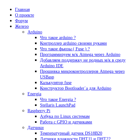
Главная
О проекте
Форум
Железо
Arduino
Что такое аrduino ?
Контроллер arduino своими руками
Что такое фьюзы ( Fuse ) ?
Программируем м/к Atmega через Arduino
Добавляем поддержку не родных м/к в среду
Arduino IDE
Прошивка микроконтроллеров Atmega через
USBasp
Калькулятор fuse
Конструктор Bootloader`а для Arduino
Energia
Что такое Energia ?
Stellaris LaunchPad
Raspberry Pi
Азбука по Linux системам
Работа с GPIO и датчиками
Датчики
Температурный датчик DS18B20
Датчики влажности DHT11 и DHT22