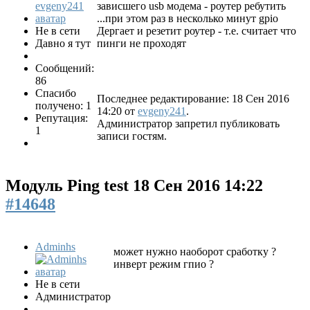
зависшего usb модема - роутер ребутить
...при этом раз в несколько минут gpio
Не в сети
Дергает и резетит роутер - т.е. считает что
Давно я тут
пинги не проходят
Сообщений:
86
Спасибо
Последнее редактирование: 18 Сен 2016
получено: 1
14:20 от
evgeny241
.
Репутация:
Администратор запретил публиковать
1
записи гостям.
Модуль Ping test
18 Сен 2016 14:22
#14648
Adminhs
может нужно наоборот сработку ?
инверт режим гпио ?
Не в сети
Администратор