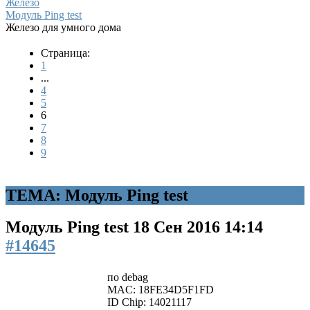
Железо
Модуль Ping test
Железо для умного дома
Страница:
1
...
4
5
6
7
8
9
ТЕМА: Модуль Ping test
Модуль Ping test
18 Сен 2016 14:14
#14645
по debag
MAC: 18FE34D5F1FD
ID Chip: 14021117