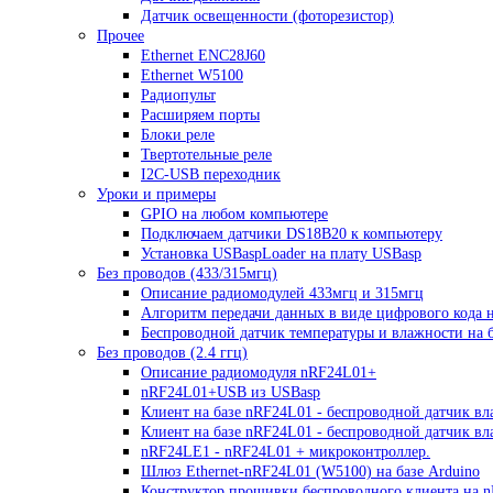
Датчик освещенности (фоторезистор)
Прочее
Ethernet ENC28J60
Ethernet W5100
Радиопульт
Расширяем порты
Блоки реле
Твертотельные реле
I2C-USB переходник
Уроки и примеры
GPIO на любом компьютере
Подключаем датчики DS18B20 к компьютеру
Установка USBaspLoader на плату USBasp
Без проводов (433/315мгц)
Описание радиомодулей 433мгц и 315мгц
Алгоритм передачи данных в виде цифрового кода 
Беспроводной датчик температуры и влажности на б
Без проводов (2.4 ггц)
Описание радиомодуля nRF24L01+
nRF24L01+USB из USBasp
Клиент на базе nRF24L01 - беспроводной датчик вл
Клиент на базе nRF24L01 - беспроводной датчик в
nRF24LE1 - nRF24L01 + микроконтроллер.
Шлюз Ethernet-nRF24L01 (W5100) на базе Arduino
Конструктор прошивки беспроводного клиента на 