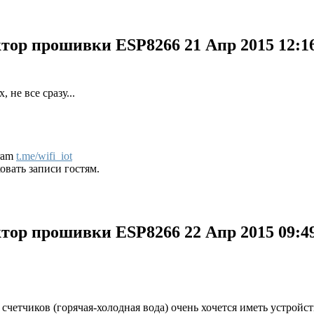
уктор прошивки ESP8266
21 Апр 2015 12:1
, не все сразу...
gram
t.me/wifi_iot
вать записи гостям.
уктор прошивки ESP8266
22 Апр 2015 09:4
четчиков (горячая-холодная вода) очень хочется иметь устройст