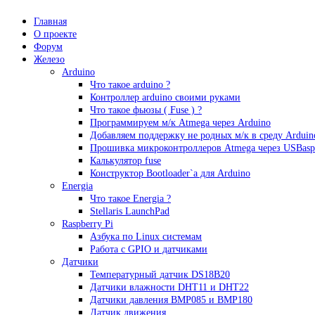
Главная
О проекте
Форум
Железо
Arduino
Что такое аrduino ?
Контроллер arduino своими руками
Что такое фьюзы ( Fuse ) ?
Программируем м/к Atmega через Arduino
Добавляем поддержку не родных м/к в среду Arduin
Прошивка микроконтроллеров Atmega через USBasp
Калькулятор fuse
Конструктор Bootloader`а для Arduino
Energia
Что такое Energia ?
Stellaris LaunchPad
Raspberry Pi
Азбука по Linux системам
Работа с GPIO и датчиками
Датчики
Температурный датчик DS18B20
Датчики влажности DHT11 и DHT22
Датчики давления BMP085 и BMP180
Датчик движения