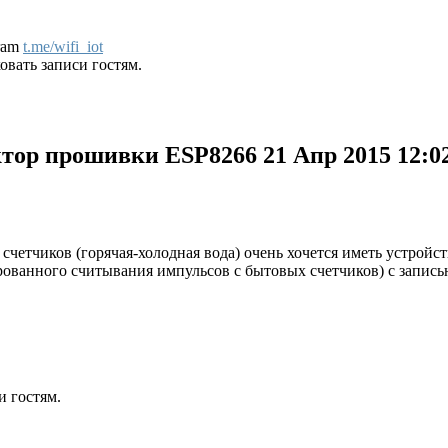
gram
t.me/wifi_iot
вать записи гостям.
уктор прошивки ESP8266
21 Апр 2015 12:0
четчиков (горячая-холодная вода) очень хочется иметь устройст
рованного считывания импульсов с бытовых счетчиков) с запис
и гостям.