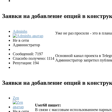
Заявки на добавление опций в констр
Adminhs
Уже не раз просили - это в планах
Не в сети
Администратор
Сообщений: 7197
Основной канал проекта в Tele
Спасибо получено: 1114
Администратор запретил публико
Репутация: 194
Заявки на добавление опций в констр
Zen
User68 пишет:
В связи с массовым использованием парных с
Не в сети