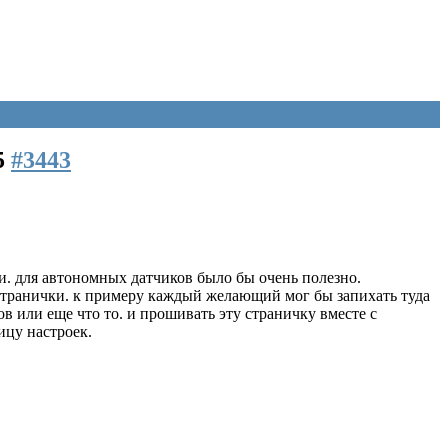
5
#3443
и. для автономных датчиков было бы очень полезно.
b-странички. к примеру каждый желающий мог бы запихать туда
в или еще что то. и прошивать эту страничку вместе с
ицу настроек.