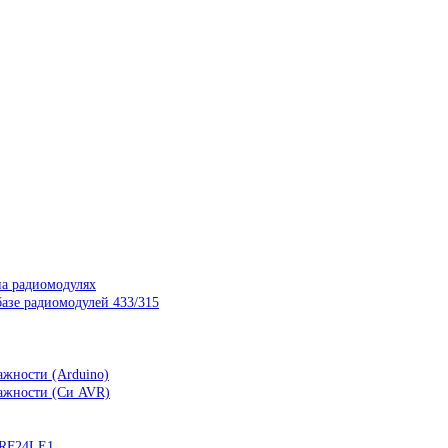
на радиомодулях
азе радиомодулей 433/315
ажности (Arduino)
лажности (Си AVR)
nRF24LE1