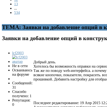
13
...
534
ТЕМА: Заявки на добавление опций в 
Заявки на добавление опций в констр
lcf2003
Добрый день.
Не в сети
Хотелось бы возможность оправки на сервис
Осваиваюсь
Так же по поводу web-интерфейса. а почему
на форуме
всякие кнопочки, показатели, покрасить. во
прошивкой. Добавить настройку для отображ
Сообщений:
31
Спасибо
получено: 1
Репутация:
Последнее редактирование: 19 Апр 2015 12:
0