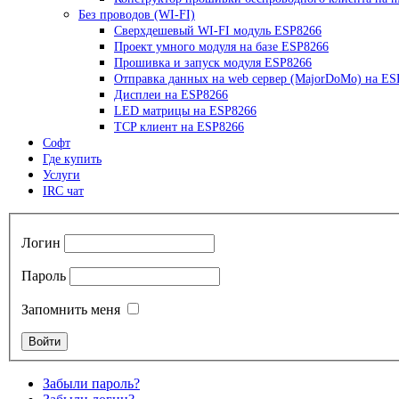
Без проводов (WI-FI)
Сверхдешевый WI-FI модуль ESP8266
Проект умного модуля на базе ESP8266
Прошивка и запуск модуля ESP8266
Отправка данных на web сервер (MajorDoMo) на ES
Дисплеи на ESP8266
LED матрицы на ESP8266
TCP клиент на ESP8266
Софт
Где купить
Услуги
IRC чат
Логин
Пароль
Запомнить меня
Забыли пароль?