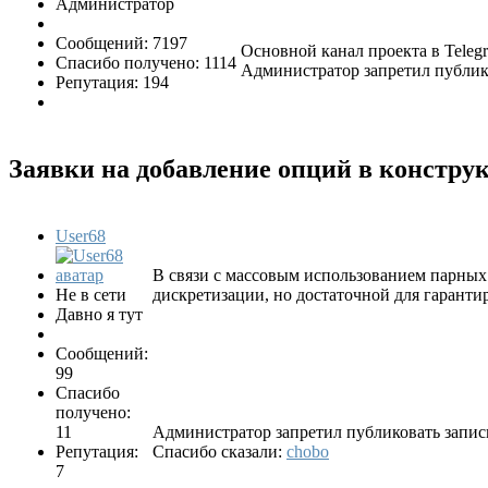
Администратор
Сообщений: 7197
Основной канал проекта в Tele
Спасибо получено: 1114
Администратор запретил публико
Репутация: 194
Заявки на добавление опций в констр
User68
В связи с массовым использованием парных с
Не в сети
дискретизации, но достаточной для гаранти
Давно я тут
Сообщений:
99
Спасибо
получено:
11
Администратор запретил публиковать запис
Репутация:
Спасибо сказали:
chobo
7