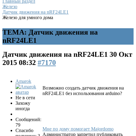
Главный раздел
Железо
Датчик движения на nRF24LE1
Железо для умного дома
ТЕМА: Датчик движения на
nRF24LE1
Датчик движения на nRF24LE1
30 Окт
2015 08:32
#7170
Amarok
Возможно создать датчик движения на
nRF24LE1 без использования arduino?
Не в сети
Захожу
иногда
Сообщений:
79
Мне по дому помогает Majordomo
Спасибо
Администратор запретил публиковать
получено: 3