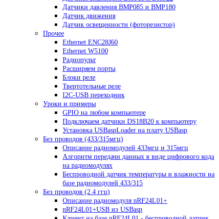
Датчики давления BMP085 и BMP180
Датчик движения
Датчик освещенности (фоторезистор)
Прочее
Ethernet ENC28J60
Ethernet W5100
Радиопульт
Расширяем порты
Блоки реле
Твертотельные реле
I2C-USB переходник
Уроки и примеры
GPIO на любом компьютере
Подключаем датчики DS18B20 к компьютеру
Установка USBaspLoader на плату USBasp
Без проводов (433/315мгц)
Описание радиомодулей 433мгц и 315мгц
Алгоритм передачи данных в виде цифрового кода
на радиомодулях
Беспроводной датчик температуры и влажности на
базе радиомодулей 433/315
Без проводов (2.4 ггц)
Описание радиомодуля nRF24L01+
nRF24L01+USB из USBasp
Клиент на базе nRF24L01 - беспроводной датчик