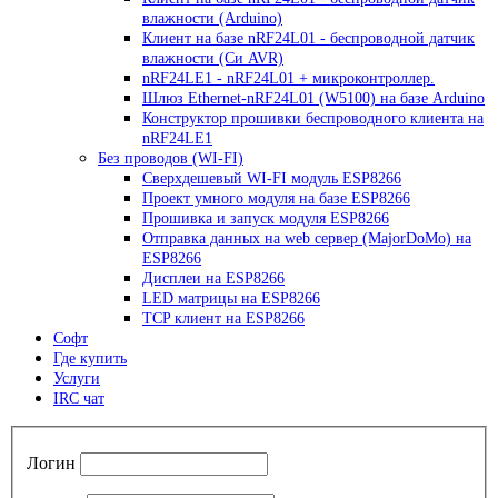
влажности (Arduino)
Клиент на базе nRF24L01 - беспроводной датчик
влажности (Си AVR)
nRF24LE1 - nRF24L01 + микроконтроллер.
Шлюз Ethernet-nRF24L01 (W5100) на базе Arduino
Конструктор прошивки беспроводного клиента на
nRF24LE1
Без проводов (WI-FI)
Сверхдешевый WI-FI модуль ESP8266
Проект умного модуля на базе ESP8266
Прошивка и запуск модуля ESP8266
Отправка данных на web сервер (MajorDoMo) на
ESP8266
Дисплеи на ESP8266
LED матрицы на ESP8266
TCP клиент на ESP8266
Софт
Где купить
Услуги
IRC чат
Логин