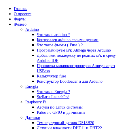
Главная
О проекте
Форум
Железо
Arduino
Что такое аrduino ?
Контроллер arduino своими руками
Что такое фьюзы ( Fuse ) ?
Программируем м/к Atmega через Arduino
Добавляем поддержку не родных м/к в среду
Arduino IDE
Прошивка микроконтроллеров Atmega через
USBasp
Калькулятор fuse
Конструктор Bootloader`а для Arduino
Energia
Что такое Energia ?
Stellaris LaunchPad
Raspberry Pi
Азбука по Linux системам
Работа с GPIO и датчиками
Датчики
Температурный датчик DS18B20
Датчики влажности DHT11 и DHT22