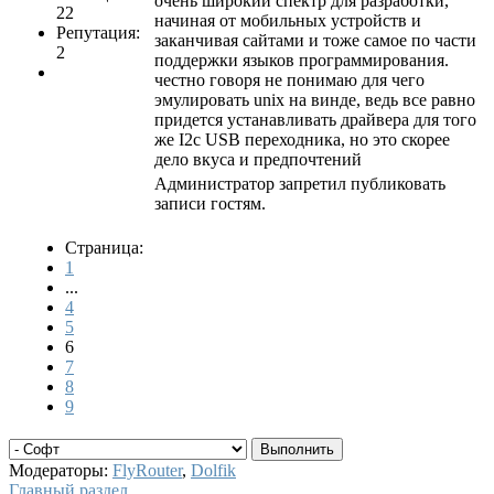
очень широкий спектр для разработки,
22
начиная от мобильных устройств и
Репутация:
заканчивая сайтами и тоже самое по части
2
поддержки языков программирования.
честно говоря не понимаю для чего
эмулировать unix на винде, ведь все равно
придется устанавливать драйвера для того
же I2c USB переходника, но это скорее
дело вкуса и предпочтений
Администратор запретил публиковать
записи гостям.
Страница:
1
...
4
5
6
7
8
9
Модераторы:
FlyRouter
,
Dolfik
Главный раздел