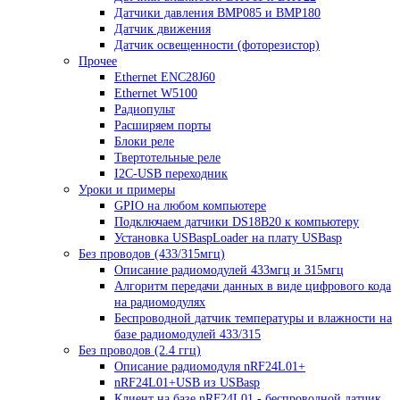
Датчики давления BMP085 и BMP180
Датчик движения
Датчик освещенности (фоторезистор)
Прочее
Ethernet ENC28J60
Ethernet W5100
Радиопульт
Расширяем порты
Блоки реле
Твертотельные реле
I2C-USB переходник
Уроки и примеры
GPIO на любом компьютере
Подключаем датчики DS18B20 к компьютеру
Установка USBaspLoader на плату USBasp
Без проводов (433/315мгц)
Описание радиомодулей 433мгц и 315мгц
Алгоритм передачи данных в виде цифрового кода
на радиомодулях
Беспроводной датчик температуры и влажности на
базе радиомодулей 433/315
Без проводов (2.4 ггц)
Описание радиомодуля nRF24L01+
nRF24L01+USB из USBasp
Клиент на базе nRF24L01 - беспроводной датчик