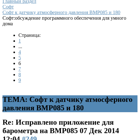
Главный раздел
Софт
Софт к датчику атмосферного давления BMP085 и 180
Софт:обсуждение программного обеспечения для умного
дома
Страница:
1
...
4
5
6
7
8
9
ТЕМА: Софт к датчику атмосферного
давления BMP085 и 180
Re: Исправлено приложение для
барометра на BMP085
07 Дек 2014
12:04
#249