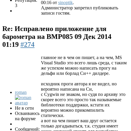
Репутация:
00:16 от
sinoptik
.
3
Администратор запретил публиковать
записи гостям.
Re: Исправлено приложение для
барометра на BMP085
09 Дек 2014
01:19
#274
главное не в чем он пишет, а на чем, MS
Visual Studio это всего лишь среда, с таким
же успехом можно написать прогу на
дельфи или борлад Си++ дилдере.
исходник проги автора я не видел, но
вероятно написана на Си,
roman
с Cygwin не знаком, но судя по архиву это
скорее всего это просто так называемые
библиотеки поддержки, кстати их
Не в сети
вероятно можно прикомпилить
Осваиваюсь
статически.
на форуме
а вот на чем пишет ваш друг остается
только догадываться, т.к. студия имеет
Сообщений: