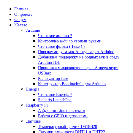
Главная
О проекте
Форум
Железо
Arduino
Что такое аrduino ?
Контроллер arduino своими руками
Что такое фьюзы ( Fuse ) ?
Программируем м/к Atmega через Arduino
Добавляем поддержку не родных м/к в среду
Arduino IDE
Прошивка микроконтроллеров Atmega через
USBasp
Калькулятор fuse
Конструктор Bootloader`а для Arduino
Energia
Что такое Energia ?
Stellaris LaunchPad
Raspberry Pi
Азбука по Linux системам
Работа с GPIO и датчиками
Датчики
Температурный датчик DS18B20
Датчики влажности DHT11 и DHT22