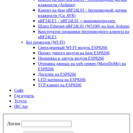
влажности (Arduino)
Клиент на базе nRF24L01 - беспроводной датчик
влажности (Си AVR)
nRF24LE1 - nRF24L01 + микроконтроллер.
Шлюз Ethernet-nRF24L01 (W5100) на базе Arduino
Конструктор прошивки беспроводного клиента на
nRF24LE1
Без проводов (WI-FI)
Сверхдешевый WI-FI модуль ESP8266
Проект умного модуля на базе ESP8266
Прошивка и запуск модуля ESP8266
Отправка данных на web сервер (MajorDoMo) на
ESP8266
Дисплеи на ESP8266
LED матрицы на ESP8266
TCP клиент на ESP8266
Софт
Где купить
Услуги
IRC чат
Логин