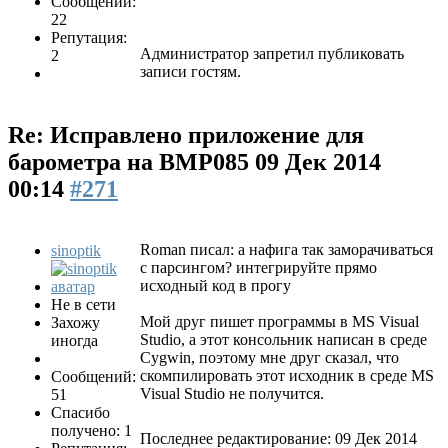
Сообщений:
22
Репутация:
Администратор запретил публиковать
2
записи гостям.
Re: Исправлено приложение для
барометра на BMP085
09 Дек 2014
00:14
#271
Roman писал: а нафига так заморачиваться
sinoptik
с парсингом? интегрируйте прямо
исходный код в прогу
Не в сети
Мой друг пишет программы в MS Visual
Захожу
Studio, а этот консольник написан в среде
иногда
Cygwin, поэтому мне друг сказал, что
скомпилировать этот исходник в среде MS
Сообщений:
Visual Studio не получится.
51
Спасибо
получено: 1
Последнее редактирование: 09 Дек 2014