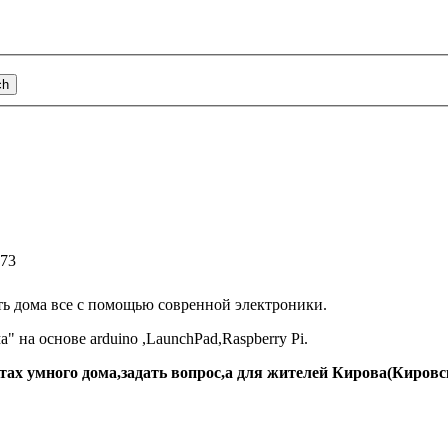
373
ь дома все с помощью совренной электроники.
 на основе arduino ,LaunchPad,Raspberry Pi.
х умного дома,задать вопрос,а для жителей Кирова(Кировск