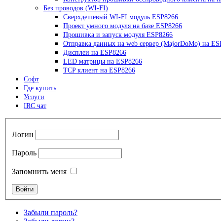
Без проводов (WI-FI)
Сверхдешевый WI-FI модуль ESP8266
Проект умного модуля на базе ESP8266
Прошивка и запуск модуля ESP8266
Отправка данных на web сервер (MajorDoMo) на ES
Дисплеи на ESP8266
LED матрицы на ESP8266
TCP клиент на ESP8266
Софт
Где купить
Услуги
IRC чат
Логин
Пароль
Запомнить меня
Забыли пароль?