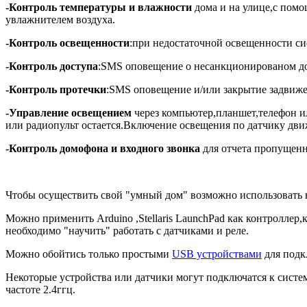
-Контроль температуры и влажности
дома и на улице,с пом
увлажнителем воздуха.
-Контроль освещенности
:при недостаточной освещенности си
-Контроль доступа
:SMS оповещение о несанкционированом до
-Контроль протечки
:SMS оповещение и/или закрытие задвижек
-Управление освещением
через компьютер,планшет,телефон и
или радиопульт остается.Включение освещения по датчику дви
-Контроль домофона и входного звонка
для отчета пропущенн
Чтобы осуществить свой "умный дом" возможно использовать 
Можно применить Arduino ,Stellaris LaunchPad как контроллер
необходимо "научить" работать с датчиками и реле.
Можно обойтись только простыми
USB устройствами
для подк
Некоторые устройства или датчики могут подключатся к систе
частоте 2.4ггц.