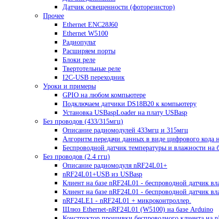
Датчик освещенности (фоторезистор)
Прочее
Ethernet ENC28J60
Ethernet W5100
Радиопульт
Расширяем порты
Блоки реле
Твертотельные реле
I2C-USB переходник
Уроки и примеры
GPIO на любом компьютере
Подключаем датчики DS18B20 к компьютеру
Установка USBaspLoader на плату USBasp
Без проводов (433/315мгц)
Описание радиомодулей 433мгц и 315мгц
Алгоритм передачи данных в виде цифрового кода 
Беспроводной датчик температуры и влажности на б
Без проводов (2.4 ггц)
Описание радиомодуля nRF24L01+
nRF24L01+USB из USBasp
Клиент на базе nRF24L01 - беспроводной датчик вл
Клиент на базе nRF24L01 - беспроводной датчик в
nRF24LE1 - nRF24L01 + микроконтроллер.
Шлюз Ethernet-nRF24L01 (W5100) на базе Arduino
Конструктор прошивки беспроводного клиента на 