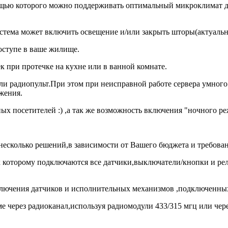
ощью которого можно поддерживать оптимальный микроклимат до
стема может включить освещение и/или закрыть шторы(актуальн
ступе в ваше жилище.
 при протечке на кухне или в ванной комнате.
ли радиопульт.При этом при неисправной работе сервера умног
жения.
ых посетителей :) ,а так же возможность включения "ночного р
несколько решений,в зависимости от Вашего бюджета и требова
,к которому подключаются все датчики,выключатели/кнопки и ре
лючения датчиков и исполнительных механизмов ,подключенных
ме через радиоканал,используя радиомодули 433/315 мгц или че