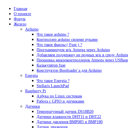
Главная
О проекте
Форум
Железо
Arduino
Что такое аrduino ?
Контроллер arduino своими руками
Что такое фьюзы ( Fuse ) ?
Программируем м/к Atmega через Arduino
Добавляем поддержку не родных м/к в среду Arduin
Прошивка микроконтроллеров Atmega через USBasp
Калькулятор fuse
Конструктор Bootloader`а для Arduino
Energia
Что такое Energia ?
Stellaris LaunchPad
Raspberry Pi
Азбука по Linux системам
Работа с GPIO и датчиками
Датчики
Температурный датчик DS18B20
Датчики влажности DHT11 и DHT22
Датчики давления BMP085 и BMP180
Датчик движения