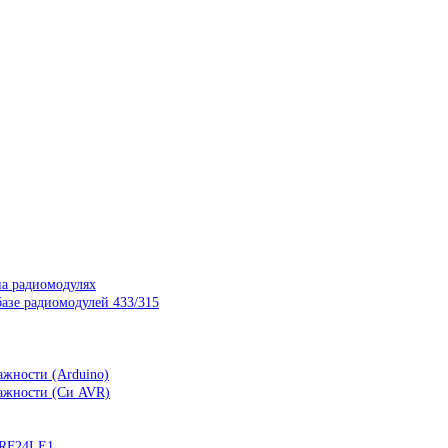
на радиомодулях
азе радиомодулей 433/315
ажности (Arduino)
лажности (Си AVR)
nRF24LE1