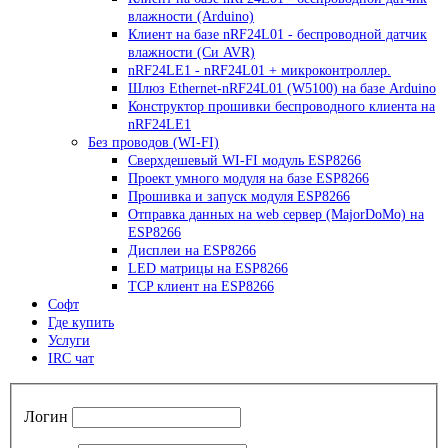
влажности (Arduino)
Клиент на базе nRF24L01 - беспроводной датчик
влажности (Си AVR)
nRF24LE1 - nRF24L01 + микроконтроллер.
Шлюз Ethernet-nRF24L01 (W5100) на базе Arduino
Конструктор прошивки беспроводного клиента на
nRF24LE1
Без проводов (WI-FI)
Сверхдешевый WI-FI модуль ESP8266
Проект умного модуля на базе ESP8266
Прошивка и запуск модуля ESP8266
Отправка данных на web сервер (MajorDoMo) на
ESP8266
Дисплеи на ESP8266
LED матрицы на ESP8266
TCP клиент на ESP8266
Софт
Где купить
Услуги
IRC чат
Логин