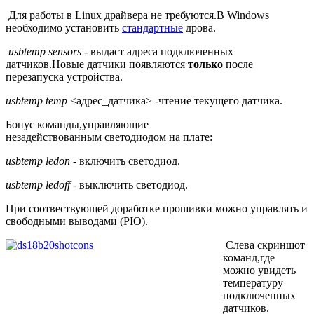
Для работы в Linux драйвера не требуются.В Windows
необходимо установить
стандартные
дрова.
usbtemp sensors
- выдаст адреса подключенных
датчиков.Новые датчики появляются
только
после
перезапуска устройства.
usbtemp temp
<адрес_датчика> -чтение текущего датчика.
Бонус команды,управляющие
незадействованным светодиодом на плате:
usbtemp ledon -
включить светодиод.
usbtemp ledoff -
выключить светодиод.
При соотвествующей доработке прошивки можно управлять и
свободными выводами (PIO).
Слева скриншот
команд,где
можно увидеть
температуру
подключенных
датчиков.