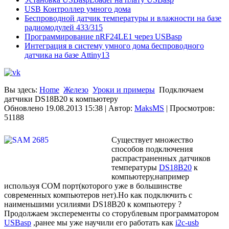
USB Контроллер умного дома
Беспроводной датчик температуры и влажности на базе
радиомодулей 433/315
Программирование nRF24LE1 через USBasp
Интеграция в систему умного дома беспроводного
датчика на базе Attiny13
Вы здесь:
Home
Железо
Уроки и примеры
Подключаем
датчики DS18B20 к компьютеру
Обновлено 19.08.2013 15:38
|
Автор:
MaksMS
| Просмотров:
51188
Существует множество
способов подключения
распрастраненных датчиков
температуры
DS18B20
к
компьютеру,например
используя СОМ порт(которого уже в большинстве
современных компьютеров нет).Но как подключить с
наименьшими усилиями DS18B20 к компьютеру ?
Продолжаем эксперементы со сторублевым программатором
USBasp
,ранее мы уже научили его работать как
i2c-usb