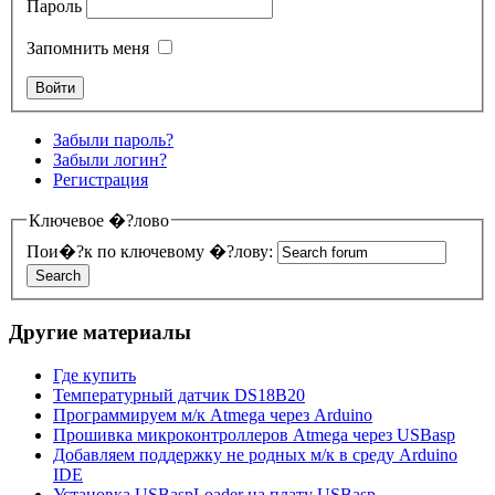
Пароль
Запомнить меня
Забыли пароль?
Забыли логин?
Регистрация
Ключевое �?лово
Пои�?к по ключевому �?лову:
Другие материалы
Где купить
Температурный датчик DS18B20
Программируем м/к Atmega через Arduino
Прошивка микроконтроллеров Atmega через USBasp
Добавляем поддержку не родных м/к в среду Arduino
IDE
Установка USBaspLoader на плату USBasp