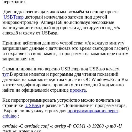
переходник.
Для подключения датчиков мы возьмём за основу проект
USBTemp
,который изначально заточен под другой
микроконтроллер -Atmega168,но,используя несложные
манипуляции исходный код проекта адаптируется под м/к
atmega8 и схему от USBasp.
Принцип действия данного устройства: м/к каждую минуту
запрашивает данные с датчиков(в это время светодиод гаснет)
и сохраняет в свою память, а программа на компьютере потом
запрашивает их.
Скомпилированную версию USBtemp под USBasp качаем
тут
.В архиве имеется и программы для чтения показаний
датчиков на компьютере,в том числе из ОС Windows.Если Вы
хотите модифицировать прошивку ,то исходный код можно
найти на официальной странице
проекта
.
Как перепрограммировать устройство можно почитать на
страничке
USBasp
в разделе "Допиливание" программатора.
.Вкраце лишь укажу строку для
программирования через
arduino
:
avrdude -C avrdude.conf -c avrisp -P COM1 -b 19200 -p m8 -U
flash:w:usbtemp.hex