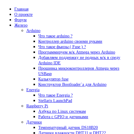
Главная
О проекте
Форум
Железо
Arduino
Что такое аrduino ?
Контроллер arduino своими руками
Что такое фьюзы ( Fuse ) ?
Программируем м/к Atmega через Arduino
Добавляем поддержку не родных м/к в среду
Arduino IDE
Прошивка микроконтроллеров Atmega через
USBasp
Калькулятор fuse
Конструктор Bootloader`а для Arduino
Energia
Что такое Energia ?
Stellaris LaunchPad
Raspberry Pi
Азбука по Linux системам
Работа с GPIO и датчиками
Датчики
Температурный датчик DS18B20
Датчики влажности DHT11 и DHT22