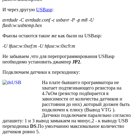
И через другую
USBasp
:
avrdude -C avrdude.conf -c usbavr -P -p m8 -U
flash:w:usbtemp.hex
Фьюзы остаются такие же как были на USBasp:
-U lfuse:w:0xef:m -U hfuse:w:0xc9:m
Не забываем ,что для перепрограммирования USBasp
необходимо установить джампер
JP2
.
Подключаем датчики к переходнику:
На плате бывшего программатора не
хватает подтягивающего резистора на
4.7кОм (резистор подбирается в
зависимости от количества датчиков и
расстояния до них) ,который должен быть
подключен к плюсу (Вывод VTG ).
Датчики подключаем паралельно согласно
даташиту: 1 и 3 вывод замыкаем на минус,2 - к выводу USB
переходника
DS
.По умолчанию максимальное количество
датчиков ровно 5.