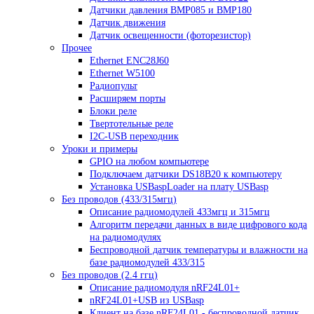
Датчики давления BMP085 и BMP180
Датчик движения
Датчик освещенности (фоторезистор)
Прочее
Ethernet ENC28J60
Ethernet W5100
Радиопульт
Расширяем порты
Блоки реле
Твертотельные реле
I2C-USB переходник
Уроки и примеры
GPIO на любом компьютере
Подключаем датчики DS18B20 к компьютеру
Установка USBaspLoader на плату USBasp
Без проводов (433/315мгц)
Описание радиомодулей 433мгц и 315мгц
Алгоритм передачи данных в виде цифрового кода
на радиомодулях
Беспроводной датчик температуры и влажности на
базе радиомодулей 433/315
Без проводов (2.4 ггц)
Описание радиомодуля nRF24L01+
nRF24L01+USB из USBasp
Клиент на базе nRF24L01 - беспроводной датчик