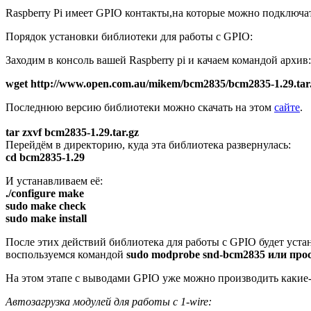
Raspberry Pi имеет GPIO контакты,на которые можно подключат
Порядок установки библиотеки для работы с GPIO:
Заходим в консоль вашей Raspberry pi и качаем командой архив:
wget http://www.open.com.au/mikem/bcm2835/bcm2835-1.29.tar
Последнюю версию библиотеки можно скачать на этом
сайте
.
tar zxvf bcm2835-1.29.tar.gz
Перейдём в директорию, куда эта библиотека развернулась:
cd bcm2835-1.29
И устанавливаем её:
./configure make
sudo make check
sudo make install
После этих действий библиотека для работы с GPIO будет уста
воспользуемся командой
sudo modprobe
snd-bcm2835
или прос
На этом этапе с выводами GPIO уже можно производить какие-
Автозагрузка
модулей для работы с 1-wire: