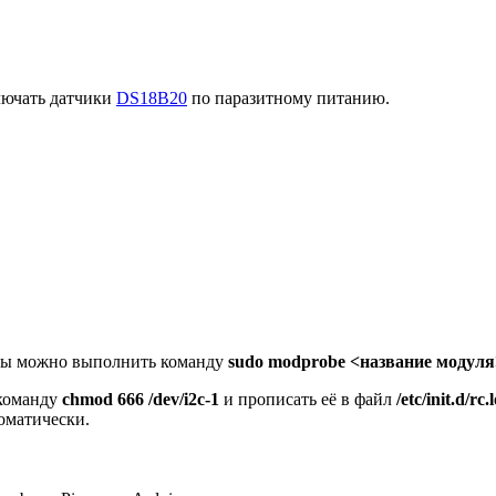
лючать датчики
DS18B20
по паразитному питанию.
темы можно выполнить команду
sudo modprobe <название модуля
 команду
chmod 666 /dev/i2c-1
и прописать её в файл
/etc/init.d/rc.
томатически.