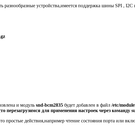
ь разнообразные устройства,имеется поддержка шины SPI , I2C и
.gz
новлена и модуль
snd-bcm2835
будет добавлен в файл
/etc/modul
то перезагрузимся для применения настроек через команду
s
то простые действия,например чтение состояния порта или вкл