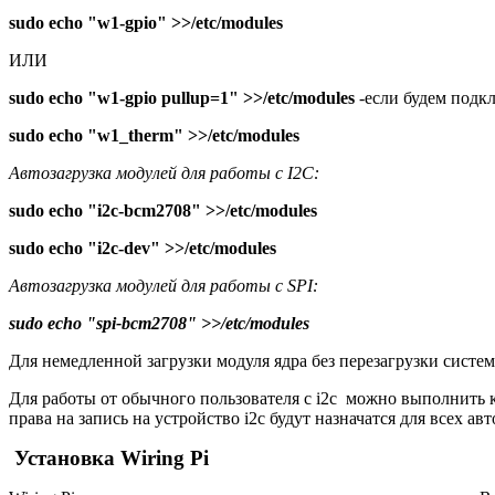
sudo echo "w1-gpio" >>/etc/modules
ИЛИ
sudo echo "w1-gpio pullup=1" >>/etc/modules
-если будем подк
sudo echo "w1_therm" >>/etc/modules
Автозагрузка
модулей для работы с I2C:
sudo echo "i2c-bcm2708" >>/etc/modules
sudo echo "i2c-dev" >>/etc/modules
Автозагрузка
модулей для работы с SPI:
sudo echo "spi-bcm2708" >>/etc/modules
Для немедленной загрузки модуля ядра без перезагрузки сис
Для работы от обычного пользователя с i2c можно выполнить
права на запись на устройство i2c будут назначатся для всех ав
Установка Wiring Pi