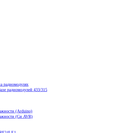
на радиомодулях
азе радиомодулей 433/315
ажности (Arduino)
лажности (Си AVR)
nRF24LE1