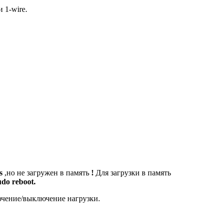
 1-wire.
es
,но не загружен в память
!
Для загрузки в память
udo reboot
.
ючение/выключение нагрузки.