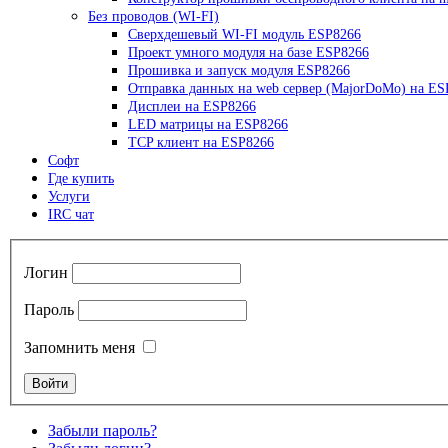
Без проводов (WI-FI)
Сверхдешевый WI-FI модуль ESP8266
Проект умного модуля на базе ESP8266
Прошивка и запуск модуля ESP8266
Отправка данных на web сервер (MajorDoMo) на ES
Дисплеи на ESP8266
LED матрицы на ESP8266
TCP клиент на ESP8266
Софт
Где купить
Услуги
IRC чат
Логин
Пароль
Запомнить меня
Забыли пароль?