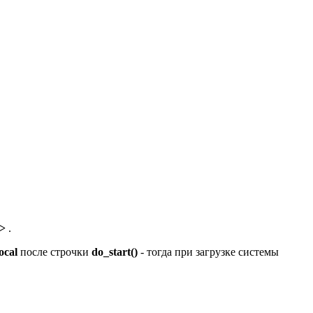
>
.
local
после строчки
do_start()
- тогда при загрузке системы