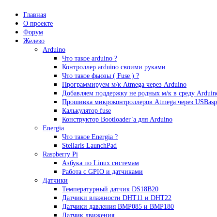
Главная
О проекте
Форум
Железо
Arduino
Что такое аrduino ?
Контроллер arduino своими руками
Что такое фьюзы ( Fuse ) ?
Программируем м/к Atmega через Arduino
Добавляем поддержку не родных м/к в среду Arduin
Прошивка микроконтроллеров Atmega через USBasp
Калькулятор fuse
Конструктор Bootloader`а для Arduino
Energia
Что такое Energia ?
Stellaris LaunchPad
Raspberry Pi
Азбука по Linux системам
Работа с GPIO и датчиками
Датчики
Температурный датчик DS18B20
Датчики влажности DHT11 и DHT22
Датчики давления BMP085 и BMP180
Датчик движения