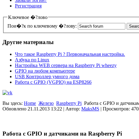
Забыли логин?
Регистрация
Ключевое �?лово
Пои�?к по ключевому �?лову:
Другие материалы
Что такое Raspberry Pi ? Первоначальная настройка.
Азбука по Linux
Настройка WEB сервера на Raspberry Pi wheezy
GPIO на любом компьютере
USB Контроллер умного дома
Работа с GPIO (VGPIO) на ESP8266
Вы здесь:
Home
Железо
Raspberry Pi
Работа с GPIO и датчика
Обновлено 21.11.2013 13:22
|
Автор:
MaksMS
| Просмотров: 470
Работа с GPIO и датчиками на Raspberry Pi