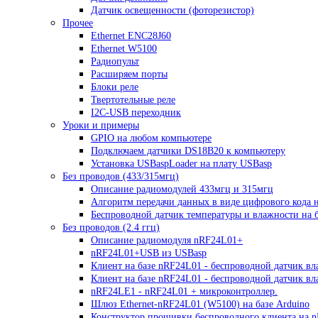
Датчик освещенности (фоторезистор)
Прочее
Ethernet ENC28J60
Ethernet W5100
Радиопульт
Расширяем порты
Блоки реле
Твертотельные реле
I2C-USB переходник
Уроки и примеры
GPIO на любом компьютере
Подключаем датчики DS18B20 к компьютеру
Установка USBaspLoader на плату USBasp
Без проводов (433/315мгц)
Описание радиомодулей 433мгц и 315мгц
Алгоритм передачи данных в виде цифрового кода 
Беспроводной датчик температуры и влажности на б
Без проводов (2.4 ггц)
Описание радиомодуля nRF24L01+
nRF24L01+USB из USBasp
Клиент на базе nRF24L01 - беспроводной датчик вл
Клиент на базе nRF24L01 - беспроводной датчик в
nRF24LE1 - nRF24L01 + микроконтроллер.
Шлюз Ethernet-nRF24L01 (W5100) на базе Arduino
Конструктор прошивки беспроводного клиента на 