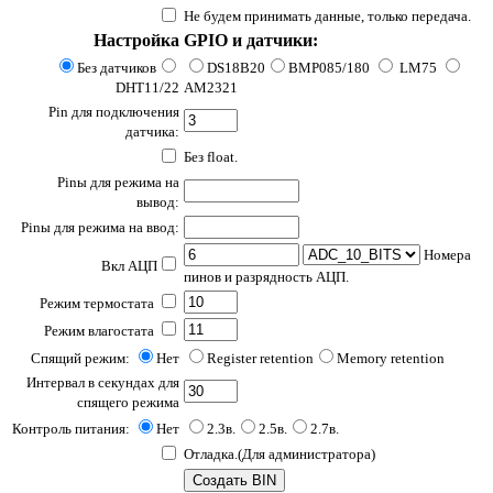
Не будем принимать данные, только передача.
Настройка
GPIO и датчики:
Без датчиков
DS18B20
BMP085/180
LM75
DHT11/22
AM2321
Pin для подключения
датчика:
Без float.
Pinы для режима на
вывод:
Pinы для режима на ввод:
Номера
Вкл АЦП
пинов и разрядность АЦП.
Режим термостата
Режим влагостата
Спящий режим:
Нет
Register retention
Memory retention
Интервал в секундах для
спящего режима
Контроль питания:
Нет
2.3в.
2.5в.
2.7в.
Отладка.(Для администратора)