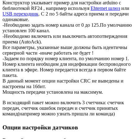
Конструктор указывает пример для настройки arduino с
библиотекой RF24 , например используя
Ehternet шлюз
или
USB переходник
. С 2 по 5 байты адреса приема и передачи
одинаковые.
-Необходимо задать номер канала от 0 до 125.По умолчанию
установлен 100 канал.
-Необходимо включить или выключить автопотверждения
приема (AutoAck).
Все параметры, указанные выше должны быть идентичны
серверной части -иначе работать не будет !
-Задаем по порядку номер клиента, по умолчанию номер 1.
Номер клиента необходим для индефикации беспроводного
клиента в эфире. Номер передается всегда в первом байте
пакета.
В данный момент опции настройки CRC не выведены и
настроены на 16бит.
Мощность передачи установлена на максимум.
В исходящий пакет можно включить 3 счетчика: счетчик
передач, счетчик ошибок передач и счетчик принятых
команд(например можно узнать пришла ли команда)
Опции настройки датчиков