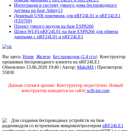
Интеграция в систему умного дома беспроводного
датчика на базе Attiny13
Дешевый USB приемник для nRF24L01 и nRF24LE1
(FZ0769)
Проект умного модуля на базе ESP8266
Шлюз WI-FI-nRF24L01 на базе ESP8266 для обмена
данными с nRF24L01 и nRF24LE1
Вы здесь:
Home
Железо
Без проводов (2.4 ггц)
Конструктор
прошивки беспроводного клиента на nRF24LE1
Обновлено 13.06.2020 19:40
|
Автор:
MaksMS
| Просмотров:
55830
Данная статья в архиве. Конструктор недоступен. Новый
конструктор находится на сайте
wifi-iot.com
Для создания беспроводных устройств на базе
радиомодуля со встроенным микроконтроллером
nRF24LE1
необходимо долго разбираться в его архитектуре(SDK) и c его