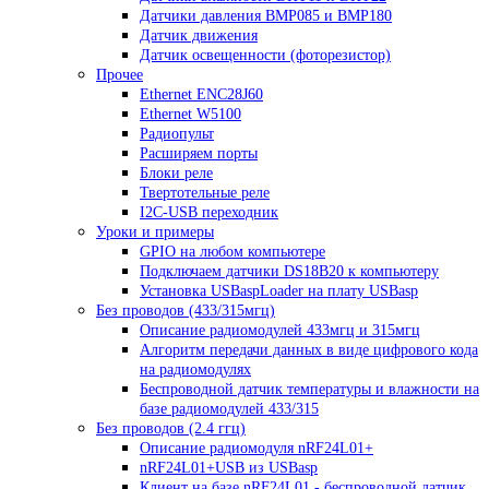
Датчики давления BMP085 и BMP180
Датчик движения
Датчик освещенности (фоторезистор)
Прочее
Ethernet ENC28J60
Ethernet W5100
Радиопульт
Расширяем порты
Блоки реле
Твертотельные реле
I2C-USB переходник
Уроки и примеры
GPIO на любом компьютере
Подключаем датчики DS18B20 к компьютеру
Установка USBaspLoader на плату USBasp
Без проводов (433/315мгц)
Описание радиомодулей 433мгц и 315мгц
Алгоритм передачи данных в виде цифрового кода
на радиомодулях
Беспроводной датчик температуры и влажности на
базе радиомодулей 433/315
Без проводов (2.4 ггц)
Описание радиомодуля nRF24L01+
nRF24L01+USB из USBasp
Клиент на базе nRF24L01 - беспроводной датчик