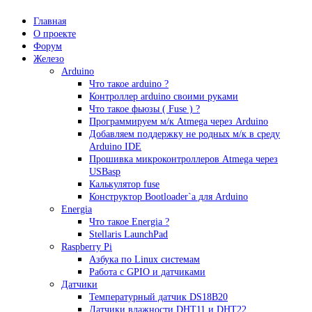
Главная
О проекте
Форум
Железо
Arduino
Что такое аrduino ?
Контроллер arduino своими руками
Что такое фьюзы ( Fuse ) ?
Программируем м/к Atmega через Arduino
Добавляем поддержку не родных м/к в среду
Arduino IDE
Прошивка микроконтроллеров Atmega через
USBasp
Калькулятор fuse
Конструктор Bootloader`а для Arduino
Energia
Что такое Energia ?
Stellaris LaunchPad
Raspberry Pi
Азбука по Linux системам
Работа с GPIO и датчиками
Датчики
Температурный датчик DS18B20
Датчики влажности DHT11 и DHT22