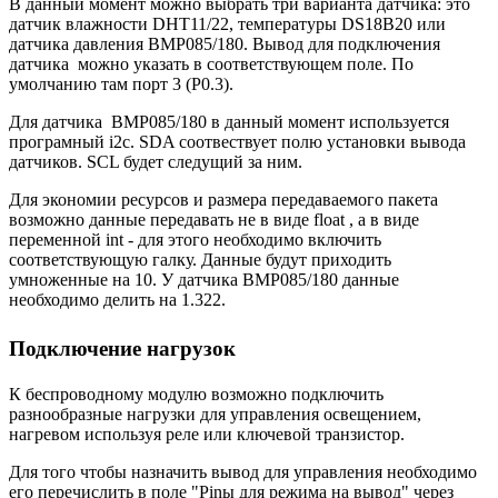
В данный момент можно выбрать три варианта датчика: это
датчик влажности DHT11/22, температуры DS18B20 или
датчика давления BMP085/180. Вывод для подключения
датчика можно указать в соответствующем поле. По
умолчанию там порт 3 (P0.3).
Для датчика BMP085/180 в данный момент используется
програмный i2c. SDA соотвествует полю установки вывода
датчиков. SCL будет следущий за ним.
Для экономии ресурсов и размера передаваемого пакета
возможно данные передавать не в виде float , а в виде
переменной int - для этого необходимо включить
соответствующую галку. Данные будут приходить
умноженные на 10. У датчика BMP085/180 данные
необходимо делить на 1.322.
Подключение нагрузок
К беспроводному модулю возможно подключить
разнообразные нагрузки для управления освещением,
нагревом используя реле или ключевой транзистор.
Для того чтобы назначить вывод для управления необходимо
его перечислить в поле "Pinы для режима на вывод" через