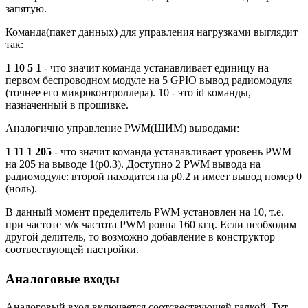
запятую.
Команда(пакет данных) для управления нагрузками выглядит
так:
1 10 5 1
- что значит команда устанавливает единицу на
первом беспроводном модуле на 5 GPIO вывод радиомодуля
(точнее его микроконтроллера). 10 - это id команды,
назначенный в прошивке.
Аналогично управление PWM(ШИМ) выводами:
1 11 1 205
- что значит команда устанавливает уровень PWM
на 205 на выводе 1(p0.3). Доступно 2 PWM вывода на
радиомодуле: второй находится на p0.2 и имеет вывод номер 0
(ноль).
В данный момент пределитель PWM установлен на 10, т.е.
при частоте м/к частота PWM ровна 160 кгц. Если необходим
другой делитель, то возможно добавление в конструктор
соотвествующей настройки.
Аналоговые входы
Аналоговый вход включается соотсвествующей галкой. Тут