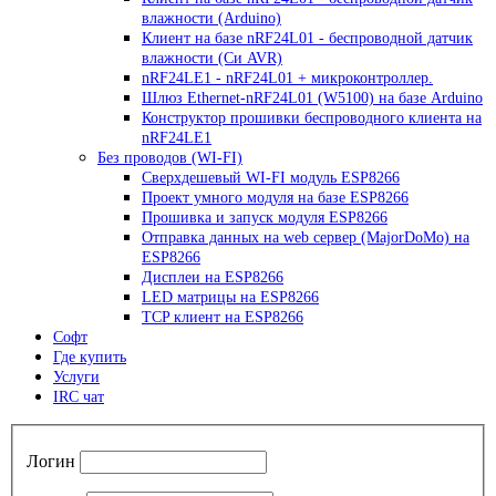
влажности (Arduino)
Клиент на базе nRF24L01 - беспроводной датчик
влажности (Си AVR)
nRF24LE1 - nRF24L01 + микроконтроллер.
Шлюз Ethernet-nRF24L01 (W5100) на базе Arduino
Конструктор прошивки беспроводного клиента на
nRF24LE1
Без проводов (WI-FI)
Сверхдешевый WI-FI модуль ESP8266
Проект умного модуля на базе ESP8266
Прошивка и запуск модуля ESP8266
Отправка данных на web сервер (MajorDoMo) на
ESP8266
Дисплеи на ESP8266
LED матрицы на ESP8266
TCP клиент на ESP8266
Софт
Где купить
Услуги
IRC чат
Логин