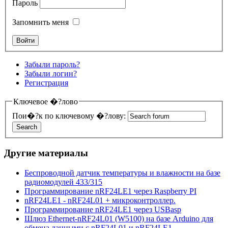
Пароль
Запомнить меня
Забыли пароль?
Забыли логин?
Регистрация
Ключевое �?лово
Пои�?к по ключевому �?лову:
Другие материалы
Беспроводной датчик температуры и влажности на базе
радиомодулей 433/315
Программирование nRF24LE1 через Raspberry PI
nRF24LE1 - nRF24L01 + микроконтроллер.
Программирование nRF24LE1 через USBasp
Шлюз Ethernet-nRF24L01 (W5100) на базе Arduino для
обмена данными с nRF24L01 и nRF24LE1