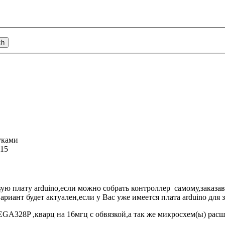
уками
615
вую плату arduino,если можно собрать контроллер самому,заказа
ариант будет актуален,если у Вас уже имеется плата arduino для
A328P ,кварц на 16мгц с обвязкой,а так же микросхем(ы) расши