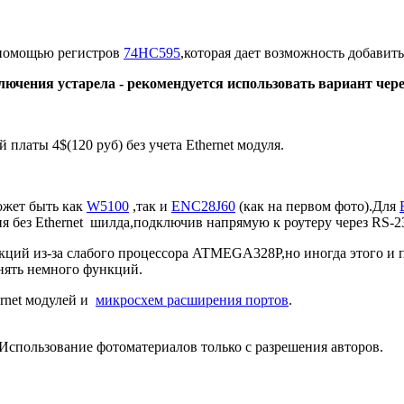
помощью регистров
74HC595
,которая дает возможность добавит
ючения устарела - рекомендуется использовать вариант чере
платы 4$(120 руб) без учета Ethernet модуля.
ожет быть как
W5100
,так и
ENC28J60
(как на первом фото).Для
без Ethernet шилда,подключив напрямую к роутеру через RS-2
нкций из-за слабого процессора ATMEGA328P,но иногда этого и 
лнять немного функций.
rnet модулей и
микросхем расширения портов
.
Использование фотоматериалов только с разрешения авторов.