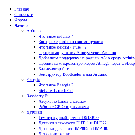
Главная
О проекте
Форум
Железо
Arduino
Что такое аrduino ?
Контроллер arduino своими руками
Что такое фьюзы ( Fuse ) ?
Программируем м/к Atmega через Arduino
Добавляем поддержку не родных м/к в среду Arduin
Прошивка микроконтроллеров Atmega через USBasp
Калькулятор fuse
Конструктор Bootloader`а для Arduino
Energia
Что такое Energia ?
Stellaris LaunchPad
Raspberry Pi
Азбука по Linux системам
Работа с GPIO и датчиками
Датчики
Температурный датчик DS18B20
Датчики влажности DHT11 и DHT22
Датчики давления BMP085 и BMP180
Датчик движения