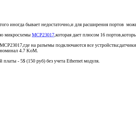
того иногда бывает недостаточно,и для расширения портов можн
ью микросхемы
MCP23017
,которая дает плюсом 16 портов,которы
с MCP23017,где на разъемы подключаются все устройства:датчики
 номинал 4.7 KoM.
латы - 5$ (150 руб) без учета Ethernet модуля.