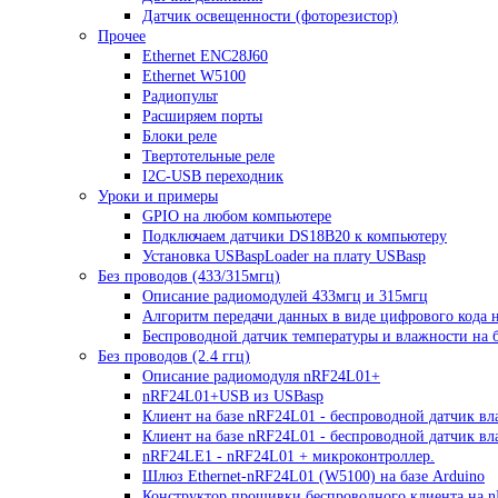
Датчик освещенности (фоторезистор)
Прочее
Ethernet ENC28J60
Ethernet W5100
Радиопульт
Расширяем порты
Блоки реле
Твертотельные реле
I2C-USB переходник
Уроки и примеры
GPIO на любом компьютере
Подключаем датчики DS18B20 к компьютеру
Установка USBaspLoader на плату USBasp
Без проводов (433/315мгц)
Описание радиомодулей 433мгц и 315мгц
Алгоритм передачи данных в виде цифрового кода 
Беспроводной датчик температуры и влажности на б
Без проводов (2.4 ггц)
Описание радиомодуля nRF24L01+
nRF24L01+USB из USBasp
Клиент на базе nRF24L01 - беспроводной датчик вл
Клиент на базе nRF24L01 - беспроводной датчик в
nRF24LE1 - nRF24L01 + микроконтроллер.
Шлюз Ethernet-nRF24L01 (W5100) на базе Arduino
Конструктор прошивки беспроводного клиента на 