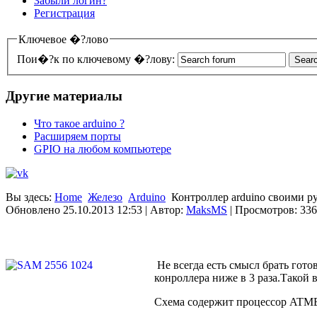
Забыли логин?
Регистрация
Ключевое �?лово
Пои�?к по ключевому �?лову:
Другие материалы
Что такое arduino ?
Расширяем порты
GPIO на любом компьютере
Вы здесь:
Home
Железо
Arduino
Контроллер arduino своими р
Обновлено 25.10.2013 12:53
|
Автор:
MaksMS
| Просмотров: 33
Не всегда есть смысл брать гото
конроллера ниже в 3 раза.Такой в
Схема содержит процессор ATMEG