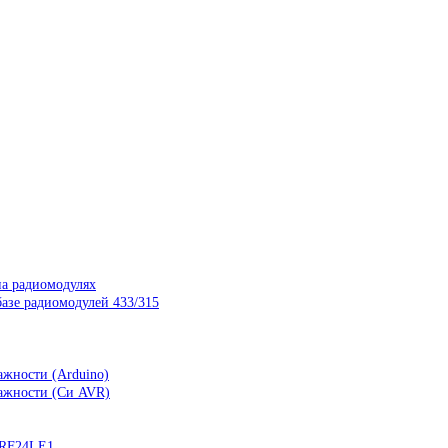
на радиомодулях
азе радиомодулей 433/315
ажности (Arduino)
лажности (Си AVR)
nRF24LE1