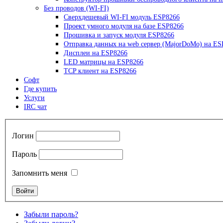
Без проводов (WI-FI)
Сверхдешевый WI-FI модуль ESP8266
Проект умного модуля на базе ESP8266
Прошивка и запуск модуля ESP8266
Отправка данных на web сервер (MajorDoMo) на ES
Дисплеи на ESP8266
LED матрицы на ESP8266
TCP клиент на ESP8266
Софт
Где купить
Услуги
IRC чат
Логин
Пароль
Запомнить меня
Забыли пароль?