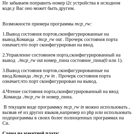
Не забываем поправить номер i2c устройства в исходном
коде,у Вас оно может быть другим.
Возможности примера программы
mcp_rw:
1.Вывод состояния портов,сконфигурированные на
вывод.Команда
./mcp_rw
out
.
Прочерк состояния порта
означает,что порт сконфигурирован на ввод.
2.Управление состоянием порта,сконфигурированный на
вывод
./mcp_rw
out номер_пина состояние_пина(0 или 1).
3.Вывод состояния портов,сконфигурированные на
ввод.Команда
./mcp_rw in .
Прочерк состояния порта
означает,что порт сконфигурирован на вывод.
4.Чтение состояния порта,сконфигурированный на ввод
.Команда
./mcp_rw in
номер_пина.
В текущем виде программку
mcp_rw in
можно использовать ,
вызвав её из других языков,например из php или использовать
подпрограммы в своих более полноценных программах на
Си.
Схема на макетной плате: