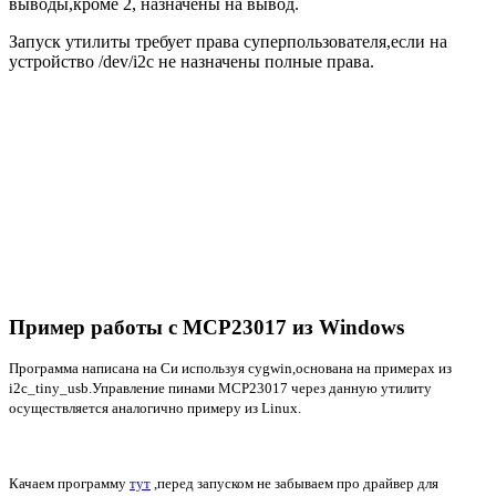
выводы,кроме 2, назначены на вывод.
Запуск утилиты требует права суперпользователя,если на
устройство /dev/i2c не назначены полные права.
Пример работы с MCP23017 из Windows
Программа написана на Си используя cygwin,основана на примерах из
i2c_tiny_usb.Управление пинами MCP23017 через данную утилиту
осуществляется аналогично примеру из Linux.
Качаем программу
тут
,перед запуском не забываем про драйвер для