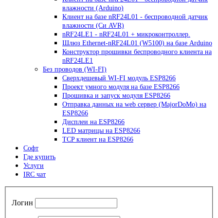
влажности (Arduino)
Клиент на базе nRF24L01 - беспроводной датчик
влажности (Си AVR)
nRF24LE1 - nRF24L01 + микроконтроллер.
Шлюз Ethernet-nRF24L01 (W5100) на базе Arduino
Конструктор прошивки беспроводного клиента на
nRF24LE1
Без проводов (WI-FI)
Сверхдешевый WI-FI модуль ESP8266
Проект умного модуля на базе ESP8266
Прошивка и запуск модуля ESP8266
Отправка данных на web сервер (MajorDoMo) на
ESP8266
Дисплеи на ESP8266
LED матрицы на ESP8266
TCP клиент на ESP8266
Софт
Где купить
Услуги
IRC чат
Логин