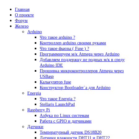
Главная
О проекте
Форум
Железо
Arduino
Что такое аrduino ?
Контроллер arduino своими руками
Что такое фьюзы ( Fuse ) ?
Программируем м/к Atmega через Arduino
Добавляем поддержку не родных м/к в среду
Arduino IDE
Прошивка микроконтроллеров Atmega через
USBasp
Калькулятор fuse
Конструктор Bootloader`а для Arduino
Energia
Что такое Energia ?
Stellaris LaunchPad
Raspberry Pi
Азбука по Linux системам
Работа с GPIO и датчиками
Датчики
Температурный датчик DS18B20
Датчики влажности DHT11 и DHT22