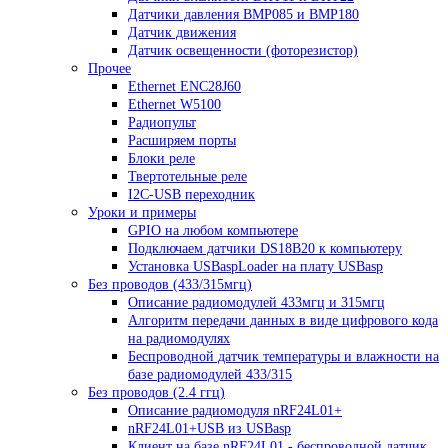
Датчики давления BMP085 и BMP180
Датчик движения
Датчик освещенности (фоторезистор)
Прочее
Ethernet ENC28J60
Ethernet W5100
Радиопульт
Расширяем порты
Блоки реле
Твертотельные реле
I2C-USB переходник
Уроки и примеры
GPIO на любом компьютере
Подключаем датчики DS18B20 к компьютеру
Установка USBaspLoader на плату USBasp
Без проводов (433/315мгц)
Описание радиомодулей 433мгц и 315мгц
Алгоритм передачи данных в виде цифрового кода
на радиомодулях
Беспроводной датчик температуры и влажности на
базе радиомодулей 433/315
Без проводов (2.4 ггц)
Описание радиомодуля nRF24L01+
nRF24L01+USB из USBasp
Клиент на базе nRF24L01 - беспроводной датчик