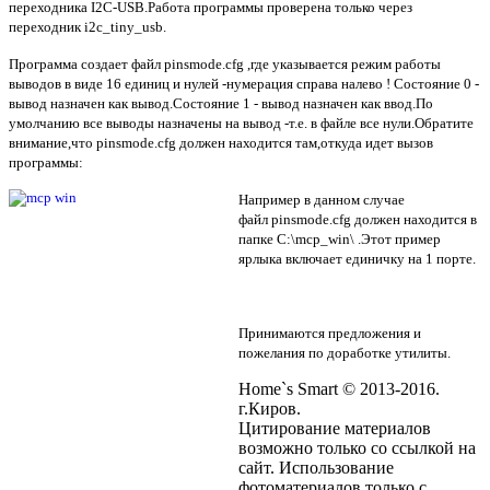
переходника I2C-USB.Работа программы проверена только через
переходник i2c_tiny_usb.
Программа создает файл pinsmode.cfg ,где указывается режим работы
выводов в виде 16 единиц и нулей -нумерация справа налево ! Состояние 0 -
вывод назначен как вывод.Состояние 1 - вывод назначен как ввод.По
умолчанию все выводы назначены на вывод -т.е. в файле все нули.Обратите
внимание,что
pinsmode.cfg
должен находится там,откуда идет вызов
программы:
Например в данном случае
файл
pinsmode.cfg
должен находится в
папке C:\mcp_win\ .Этот пример
ярлыка включает единичку на 1 порте.
Принимаются предложения и
пожелания по доработке утилиты.
Home`s Smart © 2013-2016.
г.Киров.
Цитирование материалов
возможно только со ссылкой на
сайт. Использование
фотоматериалов только с