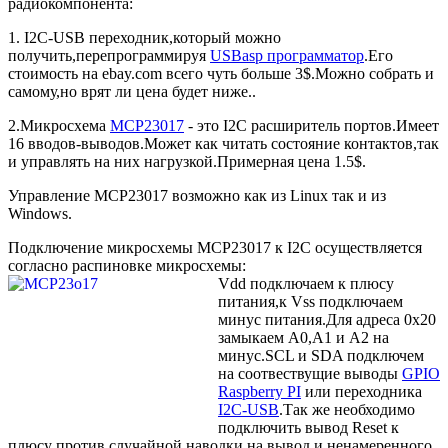
радиокомпонента:
1. I2C-USB переходник,который можно
получить,перепрограммируя
USBasp программатор
.Его
стоимость на ebay.com всего чуть больше 3$.Можно собрать и
самому,но врят ли цена будет ниже..
2.Микросхема
MCP23017
- это I2C расширитель портов.Имеет
16 вводов-выводов.Может как читать состояние контактов,так
и управлять на них нагрузкой.Примерная цена 1.5$.
Управление MCP23017 возможно как из Linux так и из
Windows.
Подключение микросхемы MCP23017 к I2C осуществляется
согласно распиновке микросхемы:
Vdd подключаем к плюсу
питания,к Vss подключаем
минус питания.Для адреса 0х20
замыкаем А0,А1 и А2 на
минус.SCL и SDA подключем
на соотвествущие выводы
GPIO
Raspberry PI
или переходника
I2C-USB
.Так же необходимо
подключить вывод Reset к
плюсу против случайной наводки на вывод и ненамеренного