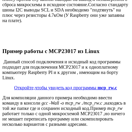
сброса микросхемы в исходное состояние.Согласно стандарту
шины I2C выводы SCL и SDA необходимо "подтянуть" на
плюс через резисторы 4.7кОм (У Raspberry они уже запаяны
на плате).
Пример работы с MCP23017 из Linux
Данный способ подключения и исходный код программы
подходит для подключения MCP23017 и к одноплатному
компьютеру Raspberry PI и к другим , имеющим на борту
Linux.
Откройте,чтобы увидеть код программы
mcp_rw.c
Для компиляции данного примера необходимо ввести
команду в консоли
gcc -Wall -o mcp
_rw
./mcp_rw.c
,находясь в
той же папке где и сохранен исходный код.Пример
mcp_rw
работает только с одной микросхемой MCP23017 ,но ничего
не мешает переписать программу или скомпилировать
несколько вариантов с разными адресами.