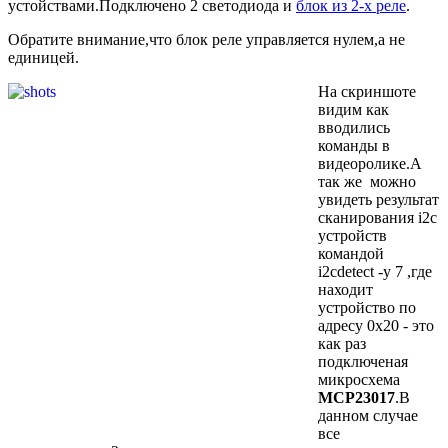
устойствами.Подключено 2 светодиода и
блок из 2-х реле
.
Обратите внимание,что блок реле управляется нулем,а не
единицей.
На скриншоте
видим как
вводились
команды в
видеоролике.А
так же можно
увидеть результат
сканирования i2c
устройств
командой
i2cdetect -y 7 ,где
находит
устройство по
адресу 0х20 - это
как раз
подключеная
микросхема
MCP23017
.В
данном случае
все