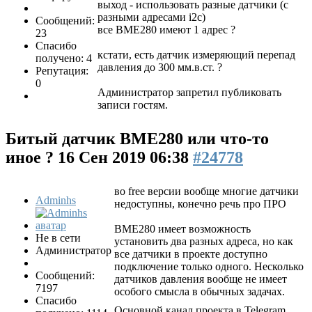
выход - использовать разные датчики (с
разными адресами i2c)
Сообщений:
все BME280 имеют 1 адрес ?
23
Спасибо
кстати, есть датчик измеряющий перепад
получено: 4
давления до 300 мм.в.ст. ?
Репутация:
0
Администратор запретил публиковать
записи гостям.
Битый датчик BME280 или что-то
иное ?
16 Сен 2019 06:38
#24778
во free версии вообще многие датчики
Adminhs
недоступны, конечно речь про ПРО
BME280 имеет возможность
Не в сети
установить два разных адреса, но как
Администратор
все датчики в проекте доступно
подключение только одного. Несколько
Сообщений:
датчиков давления вообще не имеет
7197
особого смысла в обычных задачах.
Спасибо
Основной канал проекта в Telegram