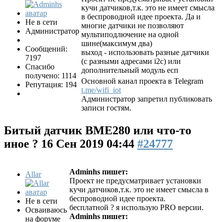
кучи датчиков,т.к. это не имеет смысла
в беспроводной идее проекта. Да и
Не в сети
многие датчики не позволяют
Администратор
мультиподлючение на одной
шине(максимум два)
Сообщений:
выход - использовать разные датчики
7197
(с разными адресами i2c) или
Спасибо
дополнительный модуль есп
получено: 1114
Основной канал проекта в Telegram
Репутация: 194
t.me/wifi_iot
Администратор запретил публиковать
записи гостям.
Битый датчик BME280 или что-то
иное ?
16 Сен 2019 04:44
#24777
Adminhs пишет:
Allar
Проект не предусматривает установки
кучи датчиков,т.к. это не имеет смысла в
беспроводной идее проекта.
Не в сети
бесплатной ? я использую PRO версии.
Осваиваюсь
Adminhs пишет:
на форуме