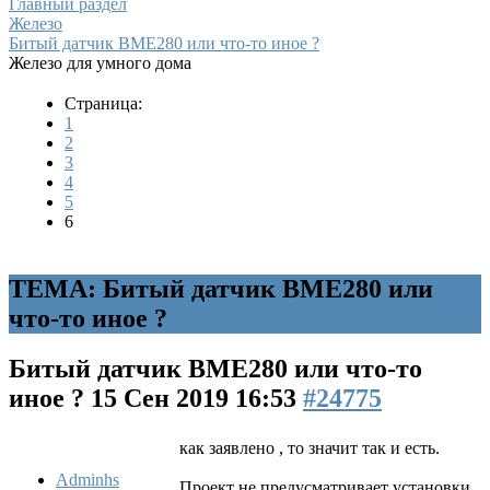
Главный раздел
Железо
Битый датчик BME280 или что-то иное ?
Железо для умного дома
Страница:
1
2
3
4
5
6
ТЕМА: Битый датчик BME280 или
что-то иное ?
Битый датчик BME280 или что-то
иное ?
15 Сен 2019 16:53
#24775
как заявлено , то значит так и есть.
Adminhs
Проект не предусматривает установки