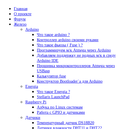
Главная
О проекте
Форум
Железо
Arduino
Что такое аrduino ?
Контроллер arduino своими руками
Что такое фьюзы ( Fuse ) ?
Программируем м/к Atmega через Arduino
Добавляем поддержку не родных м/к в среду
Arduino IDE
Прошивка микроконтроллеров Atmega через
USBasp
Калькулятор fuse
Конструктор Bootloader`а для Arduino
Energia
Что такое Energia ?
Stellaris LaunchPad
Raspberry Pi
Азбука по Linux системам
Работа с GPIO и датчиками
Датчики
Температурный датчик DS18B20
Датчики влажности DHT11 и DHT22