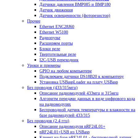
Датчики давления BMP085 и BMP180
Датчик движения
Датчик освещенности (фоторезистор)
Прочее
Ethernet ENC28J60
Ethernet W5100
Радиопульт
Расширяем порты
Блоки реле
Твертотельные реле
I2C-USB переходник
Уроки и примеры
GPIO на любом компьютере
Подключаем датчики DS18B20 к компьютеру
Установка USBaspLoader на плату USBasp
Без проводов (433/315мгц)
Описание радиомодулей 433мгц и 315мгц
Алгоритм передачи данных в виде цифрового кода
на радиомодулях
Беспроводной датчик температуры и влажности на
базе радиомодулей 433/315
Без проводов (2.4 ггц)
Описание радиомодуля nRF24L01+
nRF24L01+USB из USBasp
Клиент на базе nRF24L01 - беспроводной датчик