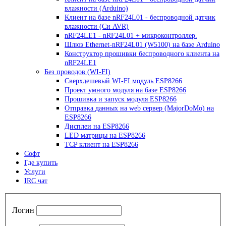
влажности (Arduino)
Клиент на базе nRF24L01 - беспроводной датчик
влажности (Си AVR)
nRF24LE1 - nRF24L01 + микроконтроллер.
Шлюз Ethernet-nRF24L01 (W5100) на базе Arduino
Конструктор прошивки беспроводного клиента на
nRF24LE1
Без проводов (WI-FI)
Сверхдешевый WI-FI модуль ESP8266
Проект умного модуля на базе ESP8266
Прошивка и запуск модуля ESP8266
Отправка данных на web сервер (MajorDoMo) на
ESP8266
Дисплеи на ESP8266
LED матрицы на ESP8266
TCP клиент на ESP8266
Софт
Где купить
Услуги
IRC чат
Логин