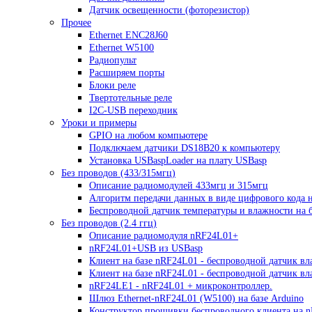
Датчик освещенности (фоторезистор)
Прочее
Ethernet ENC28J60
Ethernet W5100
Радиопульт
Расширяем порты
Блоки реле
Твертотельные реле
I2C-USB переходник
Уроки и примеры
GPIO на любом компьютере
Подключаем датчики DS18B20 к компьютеру
Установка USBaspLoader на плату USBasp
Без проводов (433/315мгц)
Описание радиомодулей 433мгц и 315мгц
Алгоритм передачи данных в виде цифрового кода 
Беспроводной датчик температуры и влажности на б
Без проводов (2.4 ггц)
Описание радиомодуля nRF24L01+
nRF24L01+USB из USBasp
Клиент на базе nRF24L01 - беспроводной датчик вл
Клиент на базе nRF24L01 - беспроводной датчик в
nRF24LE1 - nRF24L01 + микроконтроллер.
Шлюз Ethernet-nRF24L01 (W5100) на базе Arduino
Конструктор прошивки беспроводного клиента на 