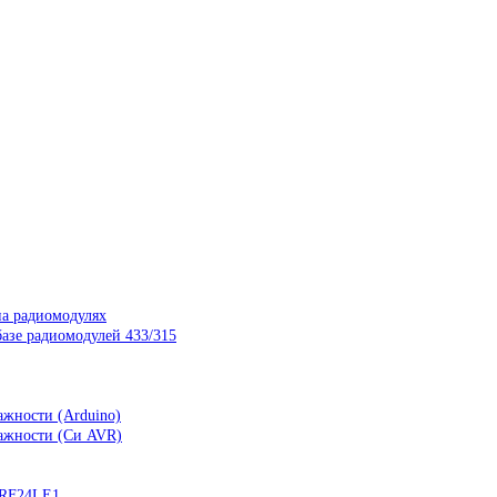
на радиомодулях
азе радиомодулей 433/315
ажности (Arduino)
лажности (Си AVR)
nRF24LE1