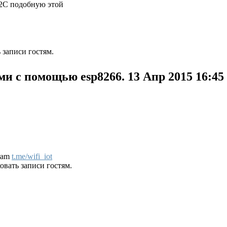
I2C подобную этой
 записи гостям.
и с помощью esp8266.
13 Апр 2015 16:45
gram
t.me/wifi_iot
вать записи гостям.