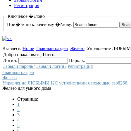
Забыли логин?
Регистрация
Ключевое �?лово
Пои�?к по ключевому �?лову:
Вы здесь:
Home
Главный раздел
Железо
Управление ЛЮБЫМИ 
Добро пожаловать,
Гость
Логин:
Пароль:
Забыли пароль?
Забыли логин?
Регистрация
Главный раздел
Железо
Управление ЛЮБЫМИ I2C устройствами с помощью esp8266.
Железо для умного дома
Страница:
1
2
3
4
5
6