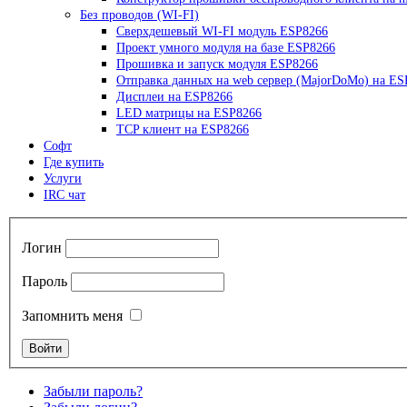
Без проводов (WI-FI)
Сверхдешевый WI-FI модуль ESP8266
Проект умного модуля на базе ESP8266
Прошивка и запуск модуля ESP8266
Отправка данных на web сервер (MajorDoMo) на ES
Дисплеи на ESP8266
LED матрицы на ESP8266
TCP клиент на ESP8266
Софт
Где купить
Услуги
IRC чат
Логин
Пароль
Запомнить меня
Забыли пароль?