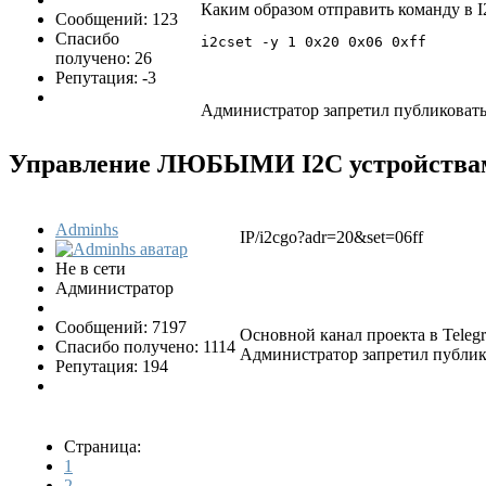
Каким образом отправить команду в 
Сообщений: 123
Спасибо
i2cset -y 1 0x20 0x06 0xff
получено: 26
Репутация: -3
Администратор запретил публиковать
Управление ЛЮБЫМИ I2C устройствам
Adminhs
IP/i2cgo?adr=20&set=06ff
Не в сети
Администратор
Сообщений: 7197
Основной канал проекта в Tele
Спасибо получено: 1114
Администратор запретил публико
Репутация: 194
Страница:
1
2