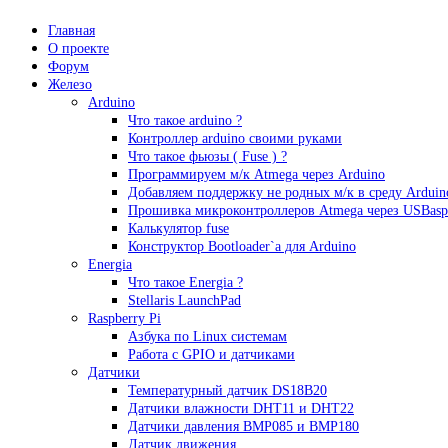
Главная
О проекте
Форум
Железо
Arduino
Что такое аrduino ?
Контроллер arduino своими руками
Что такое фьюзы ( Fuse ) ?
Программируем м/к Atmega через Arduino
Добавляем поддержку не родных м/к в среду Arduin
Прошивка микроконтроллеров Atmega через USBasp
Калькулятор fuse
Конструктор Bootloader`а для Arduino
Energia
Что такое Energia ?
Stellaris LaunchPad
Raspberry Pi
Азбука по Linux системам
Работа с GPIO и датчиками
Датчики
Температурный датчик DS18B20
Датчики влажности DHT11 и DHT22
Датчики давления BMP085 и BMP180
Датчик движения