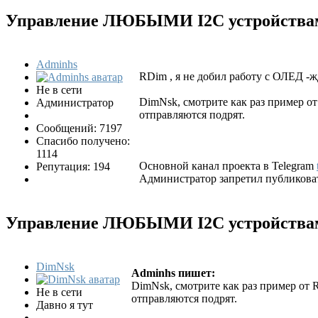
Управление ЛЮБЫМИ I2C устройствам
Adminhs
RDim , я не добил работу с ОЛЕД -жд
Не в сети
DimNsk, смотрите как раз пример от
Администратор
отправляются подрят.
Сообщений: 7197
Спасибо получено:
1114
Основной канал проекта в Telegram
Репутация: 194
Администратор запретил публиковат
Управление ЛЮБЫМИ I2C устройствам
DimNsk
Adminhs пишет:
DimNsk, смотрите как раз пример от 
Не в сети
отправляются подрят.
Давно я тут