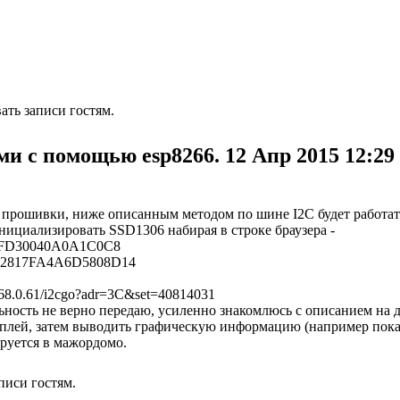
ть записи гостям.
и с помощью esp8266.
12 Апр 2015 12:29
прошивки, ниже описанным методом по шине I2C будет работат
ициализировать SSD1306 набирая в строке браузера -
A83FD30040A0A1C0C8
DA02817FA4A6D5808D14
.168.0.61/i2cgo?adr=3C&set=40814031
ьность не верно передаю, усиленно знакомлюсь с описанием на 
сплей, затем выводить графическую информацию (например пок
ируется в мажордомо.
писи гостям.