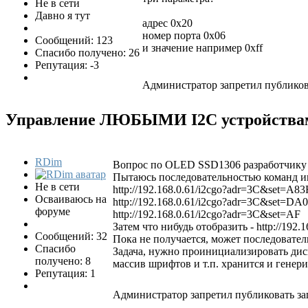
Не в сети
Давно я тут
адрес 0x20
номер порта 0х06
Сообщений: 123
и значение например 0xff
Спасибо получено: 26
Репутация: -3
Администратор запретил публикова
Управление ЛЮБЫМИ I2C устройствам
RDim
Вопрос по OLED SSD1306 разработчику 
Пытаюсь последовательностью команд ин
Не в сети
http://192.168.0.61/i2cgo?adr=3C&set=
Осваиваюсь на
http://192.168.0.61/i2cgo?adr=3C&set=
форуме
http://192.168.0.61/i2cgo?adr=3C&set=AF
Затем что нибудь отобразить - http://192
Сообщений: 32
Пока не получается, может последовател
Спасибо
Задача, нужно проинициализировать ди
получено: 8
массив шрифтов и т.п. хранится и генер
Репутация: 1
Администратор запретил публиковать за