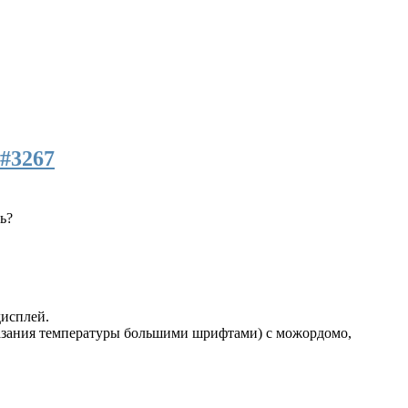
#3267
ь?
дисплей.
азания температуры большими шрифтами) с можордомо,