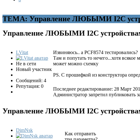
ТЕМА: Управление ЛЮБЫМИ I2C устро
Управление ЛЮБЫМИ I2C устройствам
LVitat
Извиняюсь.. а PCF8574 тестировались?
Там и попутать то нечего...хотя всякое
Не в сети
может можно схемку
Новый участник
PS. С прошифкой из конструктора опре
Сообщений: 4
Репутация: 0
Последнее редактирование: 28 Март 201
Администратор запретил публиковать з
Управление ЛЮБЫМИ I2C устройствам
DimNsk
Как отправить
три параметра?