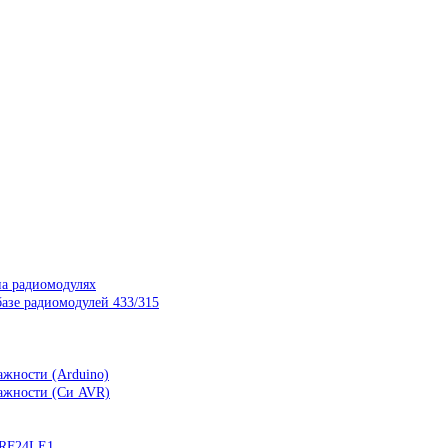
на радиомодулях
азе радиомодулей 433/315
ажности (Arduino)
лажности (Си AVR)
nRF24LE1