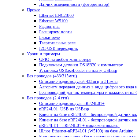
Датчик освещенности (фоторезистор)
Прочее
Ethernet ENC28J60
Ethernet W5100
Радиопульт
Расширяем порты
Блоки реле
Твертотельные реле
I2C-USB переходник
Уроки и примеры
GPIO на любом компьютере
Подключаем датчики DS18B20 к компьютеру
Установка USBaspLoader на плату USBasp
Без проводов (433/315мгц)
Описание радиомодулей 433мгц и 315мгц
Алгоритм передачи данных в виде цифрового кода 
Беспроводной датчик температуры и влажности на б
Без проводов (2.4 ггц)
Описание радиомодуля nRF24L01+
nRF24L01+USB из USBasp
Клиент на базе nRF24L01 - беспроводной датчик вл
Клиент на базе nRF24L01 - беспроводной датчик в
nRF24LE1 - nRF24L01 + микроконтроллер.
Шлюз Ethernet-nRF24L01 (W5100) на базе Arduino
Конструктор прошивки беспроводного клиента на 