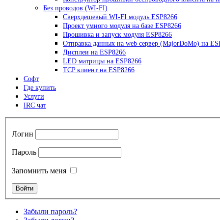
Без проводов (WI-FI)
Сверхдешевый WI-FI модуль ESP8266
Проект умного модуля на базе ESP8266
Прошивка и запуск модуля ESP8266
Отправка данных на web сервер (MajorDoMo) на ES
Дисплеи на ESP8266
LED матрицы на ESP8266
TCP клиент на ESP8266
Софт
Где купить
Услуги
IRC чат
Логин
Пароль
Запомнить меня
Забыли пароль?