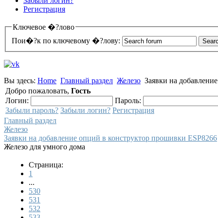
Забыли логин?
Регистрация
Ключевое �?лово
Пои�?к по ключевому �?лову:
Вы здесь:
Home
Главный раздел
Железо
Заявки на добавлени
Добро пожаловать,
Гость
Логин:
Пароль:
Забыли пароль?
Забыли логин?
Регистрация
Главный раздел
Железо
Заявки на добавление опций в конструктор прошивки ESP8266
Железо для умного дома
Страница:
1
...
530
531
532
533