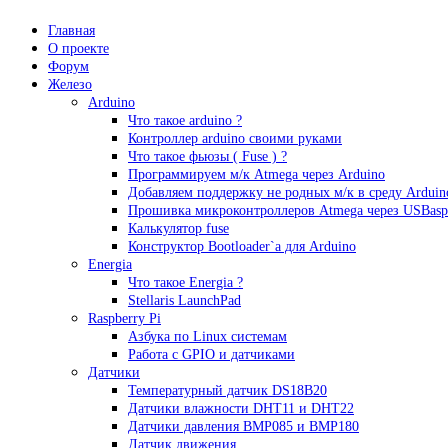
Главная
О проекте
Форум
Железо
Arduino
Что такое аrduino ?
Контроллер arduino своими руками
Что такое фьюзы ( Fuse ) ?
Программируем м/к Atmega через Arduino
Добавляем поддержку не родных м/к в среду Arduin
Прошивка микроконтроллеров Atmega через USBasp
Калькулятор fuse
Конструктор Bootloader`а для Arduino
Energia
Что такое Energia ?
Stellaris LaunchPad
Raspberry Pi
Азбука по Linux системам
Работа с GPIO и датчиками
Датчики
Температурный датчик DS18B20
Датчики влажности DHT11 и DHT22
Датчики давления BMP085 и BMP180
Датчик движения