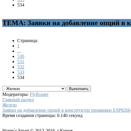
534
ТЕМА: Заявки на добавление опций в 
Страница:
1
...
530
531
532
533
534
Модераторы:
FlyRouter
Главный раздел
Железо
Заявки на добавление опций в конструктор прошивки ESP8266
Время создания страницы: 0.140 секунд
Home`s Smart © 2013-2016. г.Киров.