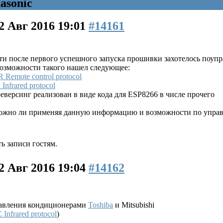
asonic
2 Авг 2016 19:01
#14161
сти после первого успешного запуска прошивки захотелось поуп
озможности такого нашел следующее:
R Remote control protocol
Infrared protocol
версинг реализован в виде кода для ESP8266 в числе прочего
можно ли применяя данную информацию и возможности по управ
ь записи гостям.
2 Авг 2016 19:04
#14162
правления кондиционерами
Toshiba
и Mitsubishi
 Infrared protocol
)