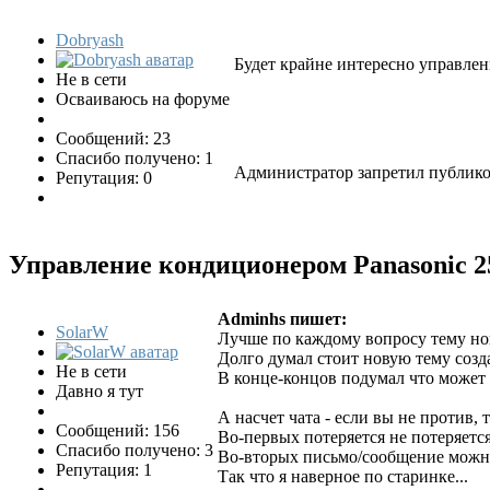
Dobryash
Будет крайне интересно управле
Не в сети
Осваиваюсь на форуме
Сообщений: 23
Спасибо получено: 1
Администратор запретил публиков
Репутация: 0
Управление кондиционером Panasonic
2
Adminhs пишет:
SolarW
Лучше по каждому вопросу тему нов
Долго думал стоит новую тему созд
Не в сети
В конце-концов подумал что может 
Давно я тут
А насчет чата - если вы не против,
Сообщений: 156
Во-первых потеряется не потеряется
Спасибо получено: 3
Во-вторых письмо/сообщение можно 
Репутация: 1
Так что я наверное по старинке...