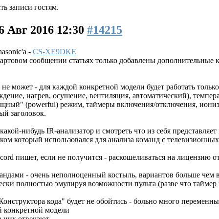
ь записи гостям.
6 Авг 2016 12:30
#14215
asonic'а -
CS-XE9DKE
тартовом сообщении статьях только добавлены дополнительные 
не может - для каждой конкретной модели будет работать только
дение, нагрев, осушение, вентиляция, автоматический), темпера
ощный" (powerful) режим, таймеры включения/отключения, иониза
ый заголовок.
какой-нибудь IR-анализатор и смотреть что из себя представляе
ником который использовался для анализа команд с телевизионны
cord пишет, если не получится - раскошеливаться на лицензию от 
дами - очень неполноценный костыль, вариантов больше чем в
ски полностью эмулируя возможности пульта (разве что таймер
"Конструктора кода" будет не обойтись - больно много переменн
й конкретной модели
а них отвечают