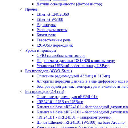
Датчик освещенности (фоторезистор)
Прочее
Ethernet ENC28J60
Ethernet W5100
Радиопульт
Расширяем порты
Блоки реле
Твертотельные реле
I2C-USB переходник
Уроки и примеры
GPIO на любом компьютере
Подключаем датчики DS18B20 к компьютеру
Установка USBaspLoader на плату USBasp
Без проводов (433/315мгц)
Описание радиомодулей 433мгц и 315мгц
Алгоритм передачи данных в виде цифрового кода 
Беспроводной датчик температуры и влажности на б
Без проводов (2.4 ггц)
Описание радиомодуля nRF24L01+
nRF24L01+USB из USBasp
Клиент на базе nRF24L01 - беспроводной датчик вл
Клиент на базе nRF24L01 - беспроводной датчик в
nRF24LE1 - nRF24L01 + микроконтроллер.
Шлюз Ethernet-nRF24L01 (W5100) на базе Arduino
Конструктор прошивки беспроводного клиента на 