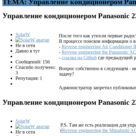
ТЕМА: Управление кондиционером Pan
Управление кондиционером Panasonic
2
SolarW
После того как утихли первые радо
В процессе поисков информации о в
Не в сети
-
Reverse engineering Air Conditioner I
Давно я тут
-
Reverse engineering the Panasonic AC 
-
ссылка на Github
где предыдущий ре
Сообщений: 156
Спасибо получено:
Вопрос собственно в следующем - 
3
задачу?
Репутация: 1
Администратор запретил публиковат
Управление кондиционером Panasonic
2
SolarW
P.S. Там же есть реализация для у
(
Reverse engineering the Mitsubishi AC
Не в сети