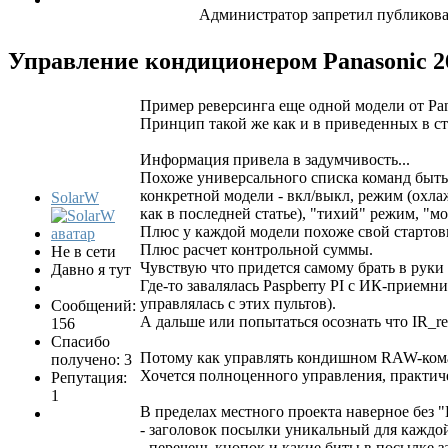
Администратор запретил публиковат
Управление кондиционером Panasonic
2
Пример реверсинга еще одной модели от Pan
Принцип такой же как и в приведенных в с
Информация привела в задумчивость...
Похоже универсального списка команд быть 
конкретной модели - вкл/выкл, режим (охлаж
SolarW
как в последней статье), "тихий" режим, "м
Плюс у каждой модели похоже свой стартов
Плюс расчет контрольной суммы.
Не в сети
Чувствую что придется самому брать в руки 
Давно я тут
Где-то завалялась Paspberry PI с ИК-прием
управлялась с этих пультов).
Сообщений:
А дальше или попытаться осознать что IR_re
156
Спасибо
Потому как управлять кондишном RAW-коман
получено: 3
Хочется полноценного управления, практиче
Репутация:
1
В пределах местного проекта наверное без 
- заголовок посылки уникальный для каждо
- перечень кнопок и какие биты в посылке з