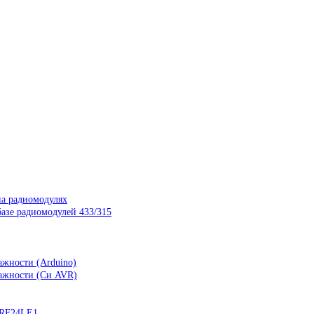
на радиомодулях
азе радиомодулей 433/315
ажности (Arduino)
лажности (Си AVR)
nRF24LE1