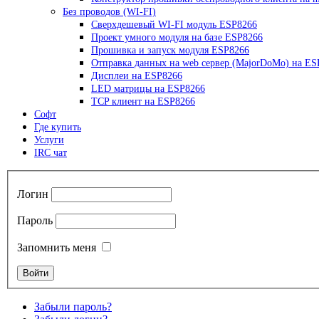
Без проводов (WI-FI)
Сверхдешевый WI-FI модуль ESP8266
Проект умного модуля на базе ESP8266
Прошивка и запуск модуля ESP8266
Отправка данных на web сервер (MajorDoMo) на ES
Дисплеи на ESP8266
LED матрицы на ESP8266
TCP клиент на ESP8266
Софт
Где купить
Услуги
IRC чат
Логин
Пароль
Запомнить меня
Забыли пароль?