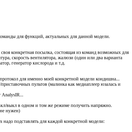
команды для функций, актуальных для данной модели.
 своя конкретная посылка, состоящая из команд возможных для
тура, скорость вентилятора, жалюзи (один или два варианта
тор, генератор кислорода и т.д.
т протокол для именно моей конкретной модели кондишна...
х/приставочных пультов (малинка как медиаплеер юзалась и
AnalysIR...
кл/выкл в одном и том же режиме получить напряжно.
 не нужен)
ых надо подставлять для каждой конкретной модели: