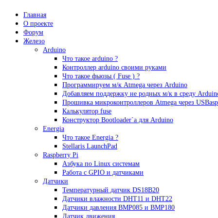
Главная
О проекте
Форум
Железо
Arduino
Что такое аrduino ?
Контроллер arduino своими руками
Что такое фьюзы ( Fuse ) ?
Программируем м/к Atmega через Arduino
Добавляем поддержку не родных м/к в среду Arduin
Прошивка микроконтроллеров Atmega через USBasp
Калькулятор fuse
Конструктор Bootloader`а для Arduino
Energia
Что такое Energia ?
Stellaris LaunchPad
Raspberry Pi
Азбука по Linux системам
Работа с GPIO и датчиками
Датчики
Температурный датчик DS18B20
Датчики влажности DHT11 и DHT22
Датчики давления BMP085 и BMP180
Датчик движения