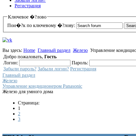
Забыли логин?
Регистрация
Ключевое �?лово
Пои�?к по ключевому �?лову:
Вы здесь:
Home
Главный раздел
Железо
Управление кондицио
Добро пожаловать,
Гость
Логин:
Пароль:
Забыли пароль?
Забыли логин?
Регистрация
Главный раздел
Железо
Управление кондиционером Panasonic
Железо для умного дома
Страница:
1
2
3