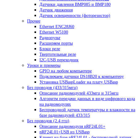
Датчики давления BMP085 и BMP180
Датчик движения
Датчик освещенности (фоторезистор)
Прочее
Ethernet ENC28J60
Ethernet W5100
Радиопульт
Расширяем порты
Блоки реле
Твертотельные реле
I2C-USB переходник
Уроки и примеры
GPIO на любом компьютере
Подключаем датчики DS18B20 к компьютеру
Установка USBaspLoader на плату USBasp
Без проводов (433/315мгц)
Описание радиомодулей 433мгц и 315мгц
Алгоритм передачи данных в виде цифрового кода
на радиомодулях
Беспроводной датчик температуры и влажности на
базе радиомодулей 433/315
Без проводов (2.4 ггц)
Описание радиомодуля nRF24L01+
nRF24L01+USB из USBasp
Клиент на базе nRF24L01 - беспроводной датчик