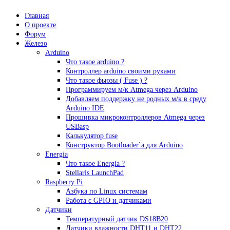
Главная
О проекте
Форум
Железо
Arduino
Что такое аrduino ?
Контроллер arduino своими руками
Что такое фьюзы ( Fuse ) ?
Программируем м/к Atmega через Arduino
Добавляем поддержку не родных м/к в среду
Arduino IDE
Прошивка микроконтроллеров Atmega через
USBasp
Калькулятор fuse
Конструктор Bootloader`а для Arduino
Energia
Что такое Energia ?
Stellaris LaunchPad
Raspberry Pi
Азбука по Linux системам
Работа с GPIO и датчиками
Датчики
Температурный датчик DS18B20
Датчики влажности DHT11 и DHT22