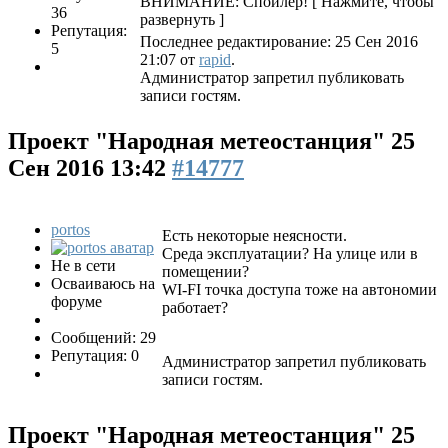
ВНИМАНИЕ: Спойлер!
[ Нажмите, чтобы
36
развернуть ]
Репутация:
Последнее редактирование: 25 Сен 2016
5
21:07 от
rapid
.
Администратор запретил публиковать
записи гостям.
Проект "Народная метеостанция"
25
Сен 2016 13:42
#14777
portos
Есть некоторые неясности.
Среда эксплуатации? На улице или в
Не в сети
помещении?
Осваиваюсь на
WI-FI точка доступа тоже на автономии
форуме
работает?
Сообщений: 29
Репутация: 0
Администратор запретил публиковать
записи гостям.
Проект "Народная метеостанция"
25