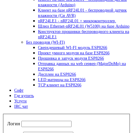
влажности (Arduino)
Клиент на базе nRF24L01 - беспроводной датчик
влажности (Си AVR)
nRF24LE1 - nRF24L01 + микроконтроллер.
Шлюз Ethernet-nRF24L01 (W5100) на базе Arduino
Конструктор прошивки беспроводного клиента на
nRF24LE1
Без проводов (WI-FI)
Сверхдешевый WI-FI модуль ESP8266
Проект умного модуля на базе ESP8266
Прошивка и запуск модуля ESP8266
Отправка данных на web сервер (MajorDoMo) на
ESP8266
Дисплеи на ESP8266
LED матрицы на ESP8266
TCP клиент на ESP8266
Софт
Где купить
Услуги
IRC чат
Логин