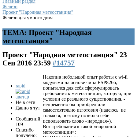
Главный раздел
Железо
Проект "Народная метеостанция"
Железо для умного дома
ТЕМА: Проект "Народная
метеостанция"
Проект "Народная метеостанция"
23
Сен 2016 23:59
#14757
Накопив небольшой опыт работы с wi-fi
модулями на основе чипа ESP8266,
rapid
попытался для себя сформулировать
требования к метеостанции, которую, при
условии ее реального существования, -
Не в сети
непременно бы приобрел или
Давно я тут
самостоятельно изготовил (надеюсь, не
только я, поэтому позволю себе
Сообщений:
использовать слово «народная»).
109
Вот требования к такой «народной
Спасибо
метеостанции»:
получено: