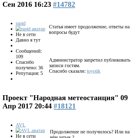
Сен 2016 16:23
#14782
rapid
Статья имеет продолжение, ответы на
вопросы будут
Не в сети
Давно я тут
Сообщений:
109
Администратор запретил публиковать
Спасибо
записи гостям.
получено: 36
Спасибо сказали:
toyotik
Репутация: 5
Проект "Народная метеостанция"
09
Апр 2017 20:44
#18121
AVL
Продолжение не получилось? Или на
Не в сети
чём затык ?