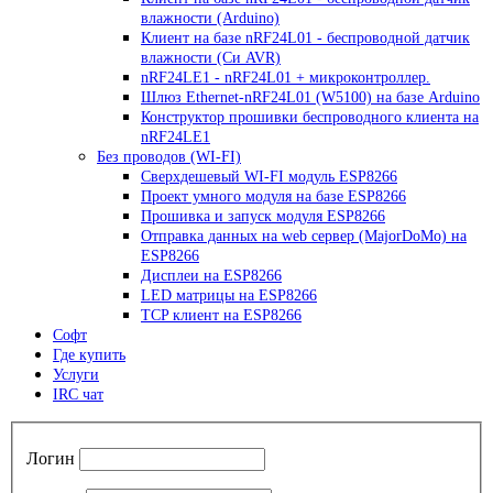
влажности (Arduino)
Клиент на базе nRF24L01 - беспроводной датчик
влажности (Си AVR)
nRF24LE1 - nRF24L01 + микроконтроллер.
Шлюз Ethernet-nRF24L01 (W5100) на базе Arduino
Конструктор прошивки беспроводного клиента на
nRF24LE1
Без проводов (WI-FI)
Сверхдешевый WI-FI модуль ESP8266
Проект умного модуля на базе ESP8266
Прошивка и запуск модуля ESP8266
Отправка данных на web сервер (MajorDoMo) на
ESP8266
Дисплеи на ESP8266
LED матрицы на ESP8266
TCP клиент на ESP8266
Софт
Где купить
Услуги
IRC чат
Логин