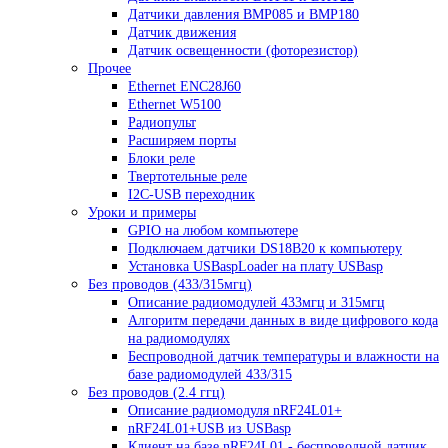
Датчики давления BMP085 и BMP180
Датчик движения
Датчик освещенности (фоторезистор)
Прочее
Ethernet ENC28J60
Ethernet W5100
Радиопульт
Расширяем порты
Блоки реле
Твертотельные реле
I2C-USB переходник
Уроки и примеры
GPIO на любом компьютере
Подключаем датчики DS18B20 к компьютеру
Установка USBaspLoader на плату USBasp
Без проводов (433/315мгц)
Описание радиомодулей 433мгц и 315мгц
Алгоритм передачи данных в виде цифрового кода
на радиомодулях
Беспроводной датчик температуры и влажности на
базе радиомодулей 433/315
Без проводов (2.4 ггц)
Описание радиомодуля nRF24L01+
nRF24L01+USB из USBasp
Клиент на базе nRF24L01 - беспроводной датчик