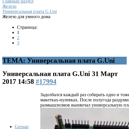
Главный раздел
Железо
Универсальная плата G.Uni
Железо для умного дома
Страница:
1
2
3
ТЕМА: Универсальная плата G.Uni
Универсальная плата G.Uni
31 Март
2017 14:58
#17994
Задолбался каждый раз собирать одно и тож
макетках-нулевках. После полугода раздуми
размышлизмов вынянчал универсальную пла
Geosan