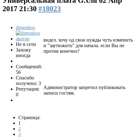
Универсальная плата G.Uni
02 Апр
2017 21:30
#18023
dimonkos
видел. хочу од свои нужды чуть изменить
Не в сети
и "заутюжить" для начала. если Вы не
Захожу
против конечно?
иногда
Сообщений:
56
Спасибо
получено: 3
Администратор запретил публиковать
Репутация:
записи гостям.
0
Страница:
1
2
3