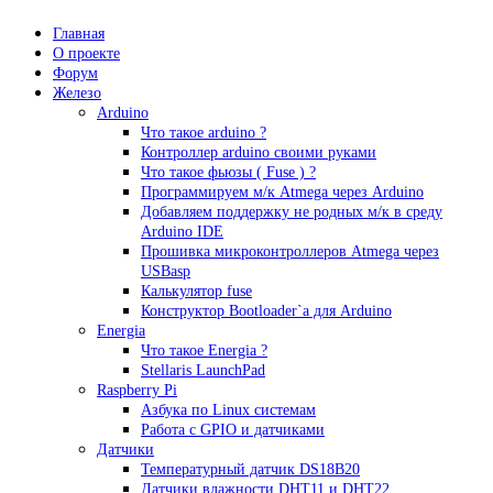
Главная
О проекте
Форум
Железо
Arduino
Что такое аrduino ?
Контроллер arduino своими руками
Что такое фьюзы ( Fuse ) ?
Программируем м/к Atmega через Arduino
Добавляем поддержку не родных м/к в среду
Arduino IDE
Прошивка микроконтроллеров Atmega через
USBasp
Калькулятор fuse
Конструктор Bootloader`а для Arduino
Energia
Что такое Energia ?
Stellaris LaunchPad
Raspberry Pi
Азбука по Linux системам
Работа с GPIO и датчиками
Датчики
Температурный датчик DS18B20
Датчики влажности DHT11 и DHT22