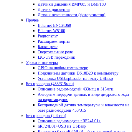
Датчики давления BMP085 и BMP180
Датчик движения
Датчик освещенности (фоторезистор)
Прочее
Ethernet ENC28J60
Ethernet W5100
Радиопульт
Расширяем порты
Блоки реле
Твертотельные реле
I2C-USB переходник
Уроки и примеры
GPIO на любом компьютере
Подключаем датчики DS18B20 к компьютеру
Установка USBaspLoader на плату USBasp
Без проводов (433/315мгц)
Описание радиомодулей 433мгц и 315мгц
Алгоритм передачи данных в виде цифрового кода
на радиомодулях
Беспроводной датчик температуры и влажности на
базе радиомодулей 433/315
Без проводов (2.4 ггц)
Описание радиомодуля nRF24L01+
nRF24L01+USB из USBasp
Клиент на базе nRF24L01 - беспроводной датчик