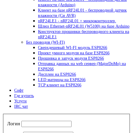
влажности (Arduino)
Клиент на базе nRF24L01 - беспроводной датчик
влажности (Си AVR)
nRF24LE1 - nRF24L01 + микроконтроллер.
Шлюз Ethernet-nRF24L01 (W5100) на базе Arduino
Конструктор прошивки беспроводного клиента на
nRF24LE1
Без проводов (WI-FI)
Сверхдешевый WI-FI модуль ESP8266
Проект умного модуля на базе ESP8266
Прошивка и запуск модуля ESP8266
Отправка данных на web сервер (MajorDoMo) на
ESP8266
Дисплеи на ESP8266
LED матрицы на ESP8266
TCP клиент на ESP8266
Софт
Где купить
Услуги
IRC чат
Логин