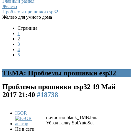
Главный раздел
Железо
Проблемы прошивки esp32
Железо для умного дома
Страница:
1
2
3
4
5
ТЕМА: Проблемы прошивки esp32
Проблемы прошивки esp32
19 Май
2017 21:40
#18738
IGOR
почистил blank_1MB.bin.
Убрал галку SpiAutoSet
Не в сети