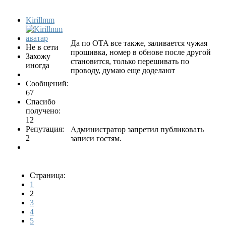
Kirillmm
Да по ОTA все также, заливается чужая
Не в сети
прошивка, номер в обнове после другой
Захожу
становится, только перешивать по
иногда
проводу, думаю еще доделают
Сообщений:
67
Спасибо
получено:
12
Репутация:
Администратор запретил публиковать
2
записи гостям.
Страница:
1
2
3
4
5