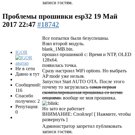
записи гостям.
Проблемы прошивки esp32
19 Май
2017 22:47
#18742
Все попытки были безуспешны.
Взял второй модуль.
blank_1MB.bin.
IGOR
прошил прошивкой с: Время и NTP, OLED
128x64.
появилась точка.
Не в сети
Сразу настроил WiFi options. Но выбрать
Давно я тут
AP mode уже нельзя.
Запустил Start AUTO OTA. После этого
Сообщений:
почему то загрузилась
самая первая
116
скомпилированная прошивка со всеми
Спасибо
опциями.
вообще не моя прошивка.
получено: 2
Репутация:
Но зато все работает
0
ВНИМАНИЕ: Спойлер!
[ Нажмите, чтобы
развернуть ]
Администратор запретил публиковать
записи гостям.