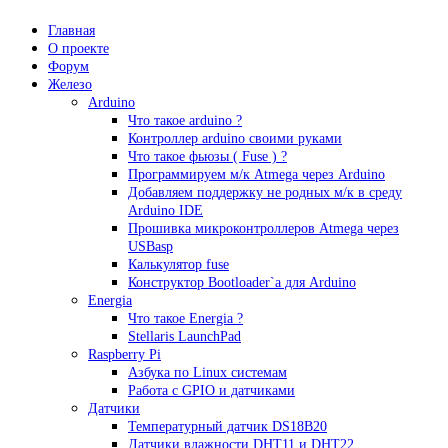
Главная
О проекте
Форум
Железо
Arduino
Что такое аrduino ?
Контроллер arduino своими руками
Что такое фьюзы ( Fuse ) ?
Программируем м/к Atmega через Arduino
Добавляем поддержку не родных м/к в среду
Arduino IDE
Прошивка микроконтроллеров Atmega через
USBasp
Калькулятор fuse
Конструктор Bootloader`а для Arduino
Energia
Что такое Energia ?
Stellaris LaunchPad
Raspberry Pi
Азбука по Linux системам
Работа с GPIO и датчиками
Датчики
Температурный датчик DS18B20
Датчики влажности DHT11 и DHT22