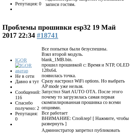
Репутация: 0
записи гостям.
Проблемы прошивки esp32
19 Май
2017 22:34
#18741
Все попытки были безуспешны.
Взял второй модуль.
blank_1MB.bin.
IGOR
прошил прошивкой с: Время и NTP, OLED
128x64.
появилась точка.
Не в сети
Сразу настроил WiFi options. Но выбрать
Давно я тут
AP mode уже нельзя.
Запустил Start AUTO OTA. После этого
Сообщений:
почему то загрузилась самая первая
116
скомпилированная прошивка со всеми
Спасибо
опциями.
получено: 2
Все работает
Репутация:
ВНИМАНИЕ: Спойлер!
[ Нажмите, чтобы
0
развернуть ]
Администратор запретил публиковать