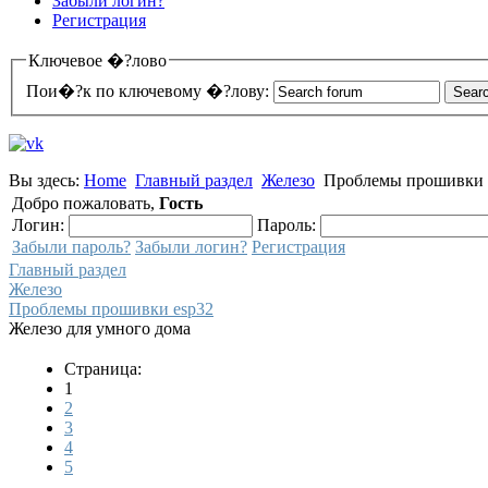
Забыли логин?
Регистрация
Ключевое �?лово
Пои�?к по ключевому �?лову:
Вы здесь:
Home
Главный раздел
Железо
Проблемы прошивки 
Добро пожаловать,
Гость
Логин:
Пароль:
Забыли пароль?
Забыли логин?
Регистрация
Главный раздел
Железо
Проблемы прошивки esp32
Железо для умного дома
Страница:
1
2
3
4
5