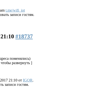
gram
t.me/wifi_iot
вать записи гостям.
 21:10
#18737
адреса поменялись)
 чтобы развернуть ]
2017 21:10 от
IGOR
.
ь записи гостям.