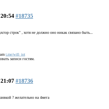
 20:54
#18735
ктор строк" , хотя не должно оно никак связано быть...
gram
t.me/wifi_iot
вать записи гостям.
 21:07
#18736
ивкой ? желательно на 4мега