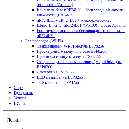
влажности (Arduino)
Клиент на базе nRF24L01 - беспроводной датчик
влажности (Си AVR)
nRF24LE1 - nRF24L01 + микроконтроллер.
Шлюз Ethernet-nRF24L01 (W5100) на базе Arduino
Конструктор прошивки беспроводного клиента на
nRF24LE1
Без проводов (WI-FI)
Сверхдешевый WI-FI модуль ESP8266
Проект умного модуля на базе ESP8266
Прошивка и запуск модуля ESP8266
Отправка данных на web сервер (MajorDoMo) на
ESP8266
Дисплеи на ESP8266
LED матрицы на ESP8266
TCP клиент на ESP8266
Софт
Где купить
Услуги
IRC чат
Логин