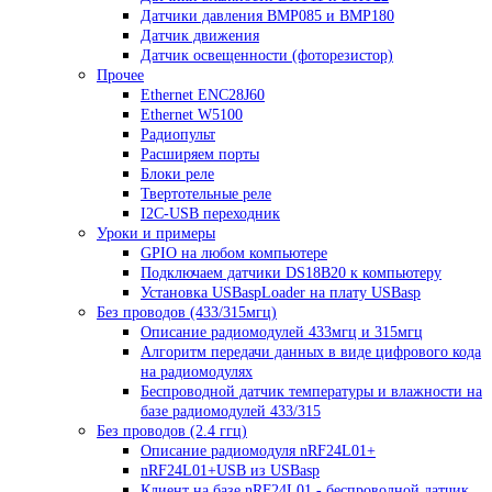
Датчики давления BMP085 и BMP180
Датчик движения
Датчик освещенности (фоторезистор)
Прочее
Ethernet ENC28J60
Ethernet W5100
Радиопульт
Расширяем порты
Блоки реле
Твертотельные реле
I2C-USB переходник
Уроки и примеры
GPIO на любом компьютере
Подключаем датчики DS18B20 к компьютеру
Установка USBaspLoader на плату USBasp
Без проводов (433/315мгц)
Описание радиомодулей 433мгц и 315мгц
Алгоритм передачи данных в виде цифрового кода
на радиомодулях
Беспроводной датчик температуры и влажности на
базе радиомодулей 433/315
Без проводов (2.4 ггц)
Описание радиомодуля nRF24L01+
nRF24L01+USB из USBasp
Клиент на базе nRF24L01 - беспроводной датчик