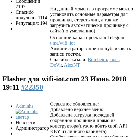
Сообщений:
7197
На данный момент в программе можно
Спасибо
установить основные параметры для
получено: 1114
прошивки, стереть чип, а так же
Репутация: 194
загрузить автоматически прошивку с
сайта(по умолчанию)
Основной канал проекта в Telegram
t.me/wifi_iot
Администратор запретил публиковать
записи гостям.
Спасибо сказали:
Bombeiro
,
iapet
,
DeVit
,
AlexNT
Flasher для wifi-iot.com
23 Июнь 2018
19:11
#22350
Серьезное обновление:
Adminhs
Добавлено верхнее меню.
Добавлена загрузка последней
собранной прошивки прямо из
Не в сети
конструктора(нужно вбить свой API
Администратор
KEY из личного кабинета)
Отображается версия и дата сборки в