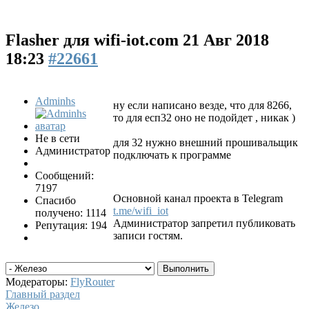
Flasher для wifi-iot.com
21 Авг 2018
18:23
#22661
Adminhs
ну если написано везде, что для 8266,
то для есп32 оно не подойдет , никак )
Не в сети
для 32 нужно внешний прошивальщик
Администратор
подключать к программе
Сообщений:
7197
Основной канал проекта в Telegram
Спасибо
t.me/wifi_iot
получено: 1114
Администратор запретил публиковать
Репутация: 194
записи гостям.
Модераторы:
FlyRouter
Главный раздел
Железо