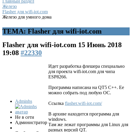
Главный раздел
Железо
Flasher для wifi-iot.com
Железо для умного дома
ТЕМА: Flasher для wifi-iot.com
Flasher для wifi-iot.com
15 Июнь 2018
19:08
#22330
Идет разработка флешера специально
для проекта wifi-iot.com для чипа
ESP8266.
Программа написана на QT5 C++. Ее
можно собрать под любую ОС.
Adminhs
Ссылка
flasher.wifi-iot.com/
В архиве находится программа для
Не в сети
windows.
Администратор
Там же лежат программы для Linux для
разных версий QT.