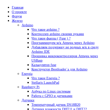
Главная
О проекте
Форум
Железо
Arduino
Что такое аrduino ?
Контроллер arduino своими руками
Что такое фьюзы ( Fuse ) ?
Программируем м/к Atmega через Arduino
Добавляем поддержку не родных м/к в среду
Arduino IDE
Прошивка микроконтроллеров Atmega через
USBasp
Калькулятор fuse
Конструктор Bootloader`а для Arduino
Energia
Что такое Energia ?
Stellaris LaunchPad
Raspberry Pi
Азбука по Linux системам
Работа с GPIO и датчиками
Датчики
Температурный датчик DS18B20
Датчики влажности DHT11 и DHT22