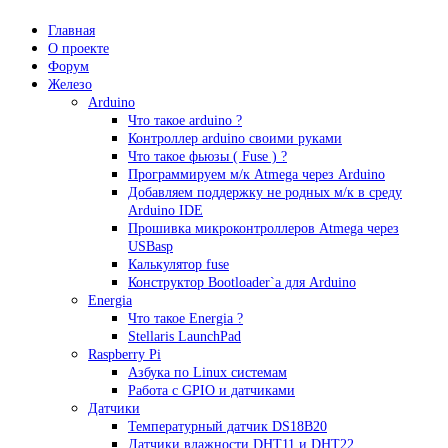
Главная
О проекте
Форум
Железо
Arduino
Что такое аrduino ?
Контроллер arduino своими руками
Что такое фьюзы ( Fuse ) ?
Программируем м/к Atmega через Arduino
Добавляем поддержку не родных м/к в среду
Arduino IDE
Прошивка микроконтроллеров Atmega через
USBasp
Калькулятор fuse
Конструктор Bootloader`а для Arduino
Energia
Что такое Energia ?
Stellaris LaunchPad
Raspberry Pi
Азбука по Linux системам
Работа с GPIO и датчиками
Датчики
Температурный датчик DS18B20
Датчики влажности DHT11 и DHT22