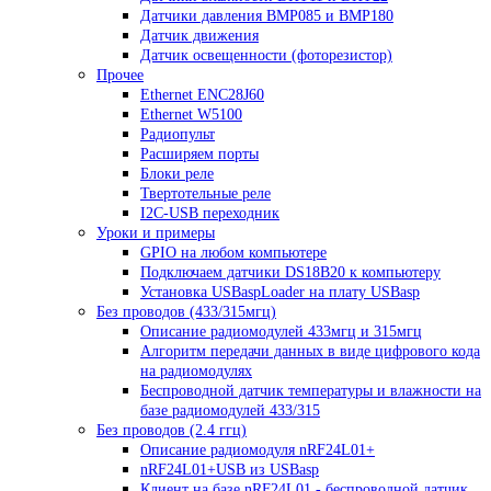
Датчики давления BMP085 и BMP180
Датчик движения
Датчик освещенности (фоторезистор)
Прочее
Ethernet ENC28J60
Ethernet W5100
Радиопульт
Расширяем порты
Блоки реле
Твертотельные реле
I2C-USB переходник
Уроки и примеры
GPIO на любом компьютере
Подключаем датчики DS18B20 к компьютеру
Установка USBaspLoader на плату USBasp
Без проводов (433/315мгц)
Описание радиомодулей 433мгц и 315мгц
Алгоритм передачи данных в виде цифрового кода
на радиомодулях
Беспроводной датчик температуры и влажности на
базе радиомодулей 433/315
Без проводов (2.4 ггц)
Описание радиомодуля nRF24L01+
nRF24L01+USB из USBasp
Клиент на базе nRF24L01 - беспроводной датчик