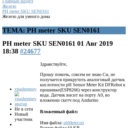
Главный раздел
Железо
PH meter SKU SEN0161
Железо для умного дома
ТЕМА: PH meter SKU SEN0161
PH meter SKU SEN0161
01 Авг 2019
18:38
#24677
Здравствуйте,
Прошу помочь, совсем не знаю Си, не
получается прикрутить аналоговый датчик
кислотности pH Sensor Meter Kit DFRobot к
vpashentsev
прошивке(ESP8266) через конструктор
кода. Датчик висит на порту А0, во
вложении скетч под Andurino
Не в сети
Вложенный файл:
Новый
участник
Имя файла:
phMeter.txt
Размер файла:10 KB