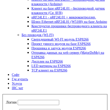
влажности (Arduino)
Клиент на базе nRF24L01 - беспроводной датчик
влажности (Си AVR)
nRF24LE1 - nRF24L01 + микроконтроллер.
Шлюз Ethernet-nRF24L01 (W5100) на базе Arduino
Конструктор прошивки беспроводного клиента на
nRF24LE1
Без проводов (WI-FI)
Сверхдешевый WI-FI модуль ESP8266
Проект умного модуля на базе ESP8266
Прошивка и запуск модуля ESP8266
Отправка данных на web сервер (MajorDoMo) на
ESP8266
Дисплеи на ESP8266
LED матрицы на ESP8266
TCP клиент на ESP8266
Софт
Где купить
Услуги
IRC чат
Логин