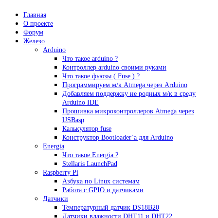
Главная
О проекте
Форум
Железо
Arduino
Что такое аrduino ?
Контроллер arduino своими руками
Что такое фьюзы ( Fuse ) ?
Программируем м/к Atmega через Arduino
Добавляем поддержку не родных м/к в среду
Arduino IDE
Прошивка микроконтроллеров Atmega через
USBasp
Калькулятор fuse
Конструктор Bootloader`а для Arduino
Energia
Что такое Energia ?
Stellaris LaunchPad
Raspberry Pi
Азбука по Linux системам
Работа с GPIO и датчиками
Датчики
Температурный датчик DS18B20
Датчики влажности DHT11 и DHT22