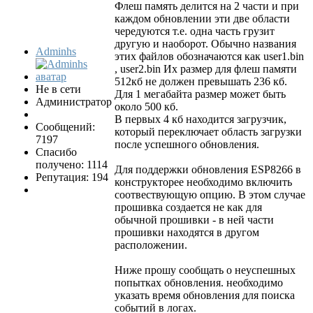
Флеш память делится на 2 части и при
каждом обновлении эти две области
чередуются т.е. одна часть грузит
другую и наоборот. Обычно названия
Adminhs
этих файлов обозначаются как user1.bin
, user2.bin Их размер для флеш памяти
512кб не должен превышать 236 кб.
Не в сети
Для 1 мегабайта размер может быть
Администратор
около 500 кб.
В первых 4 кб находится загрузчик,
Сообщений:
который переключает область загрузки
7197
после успешного обновления.
Спасибо
получено: 1114
Для поддержки обновления ESP8266 в
Репутация: 194
конструкторее необходимо включить
соотвествующую опцию. В этом случае
прошивка создается не как для
обычной прошивки - в ней части
прошивки находятся в другом
расположении.
Ниже прошу сообщать о неуспешных
попытках обновления. необходимо
указать время обновления для поиска
событий в логах.