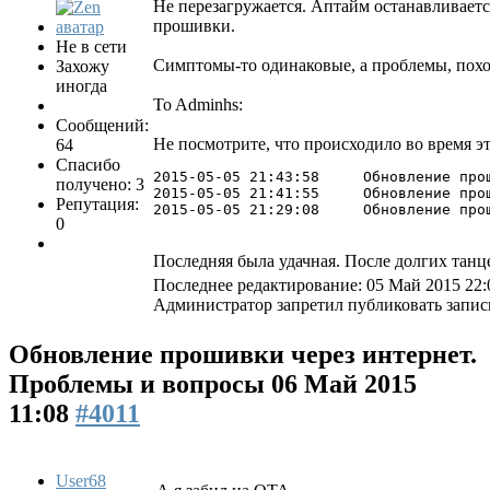
Не перезагружается. Аптайм останавливаетс
прошивки.
Не в сети
Симптомы-то одинаковые, а проблемы, похо
Захожу
иногда
To Adminhs:
Сообщений:
Не посмотрите, что происходило во время э
64
Спасибо
2015-05-05 21:43:58	Обновление прошивки на модуле 10646715

получено: 3
2015-05-05 21:41:55	Обновление прошивки на модуле 10646715

Репутация:
2015-05-05 21:29:08	Об
0
Последняя была удачная. После долгих танц
Последнее редактирование: 05 Май 2015 22:
Администратор запретил публиковать запис
Обновление прошивки через интернет.
Проблемы и вопросы
06 Май 2015
11:08
#4011
User68