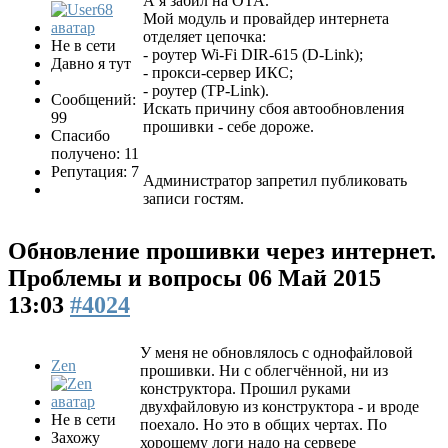
А я забил на ОТА.
Мой модуль и провайдер интернета
отделяет цепочка:
Не в сети
- роутер Wi-Fi DIR-615 (D-Link);
Давно я тут
- прокси-сервер ИКС;
- роутер (TP-Link).
Сообщений:
Искать причину сбоя автообновления
99
прошивки - себе дороже.
Спасибо
получено: 11
Репутация: 7
Администратор запретил публиковать
записи гостям.
Обновление прошивки через интернет.
Проблемы и вопросы
06 Май 2015
13:03
#4024
У меня не обновлялось с однофайловой
Zen
прошивки. Ни с облегчённой, ни из
конструктора. Прошил руками
двухфайловую из конструктора - и вроде
Не в сети
поехало. Но это в общих чертах. По
Захожу
хорошему логи надо на сервере