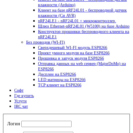
влажности (Arduino)
Клиент на базе nRF24L01 - беспроводной датчик
влажности (Си AVR)
nRF24LE1 - nRF24L01 + микроконтроллер.
Шлюз Ethernet-nRF24L01 (W5100) на базе Arduino
Конструктор прошивки беспроводного клиента на
nRF24LE1
Без проводов (WI-FI)
Сверхдешевый WI-FI модуль ESP8266
Проект умного модуля на базе ESP8266
Прошивка и запуск модуля ESP8266
Отправка данных на web сервер (MajorDoMo) на
ESP8266
Дисплеи на ESP8266
LED матрицы на ESP8266
TCP клиент на ESP8266
Софт
Где купить
Услуги
IRC чат
Логин