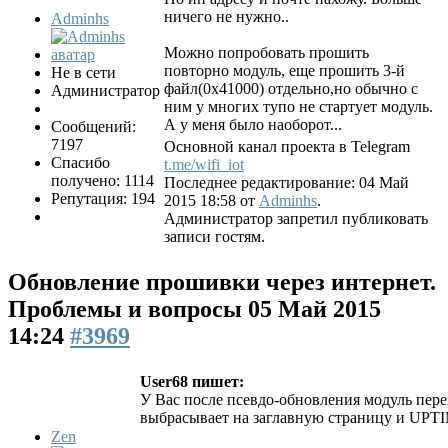
ничего не нужно..
Adminhs
Можно попробовать прошить
повторно модуль, еще прошить 3-й
Не в сети
файл(0x41000) отдельно,но обычно с
Администратор
ним у многих тупо не стартует модуль.
А у меня было наоборот...
Сообщений:
7197
Основной канал проекта в Telegram
Спасибо
t.me/wifi_iot
получено: 1114
Последнее редактирование: 04 Май
Репутация: 194
2015 18:58 от
Adminhs
.
Администратор запретил публиковать
записи гостям.
Обновление прошивки через интернет.
Проблемы и вопросы
05 Май 2015
14:24
#3969
User68 пишет:
У Вас после псевдо-обновления модуль пере
выбрасывает на заглавную страницу и UPTI
Zen