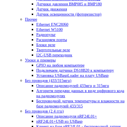
Датчики давления BMP085 и BMP180
Датчик движения
Датчик освещенности (фоторезистор)
Прочее
Ethernet ENC28J60
Ethernet W5100
Радиопульт
Расширяем порты
Блоки реле
Твертотельные реле
I2C-USB переходник
Уроки и примеры
GPIO на любом компьютере
Подключаем датчики DS18B20 к компьютеру
Установка USBaspLoader на плату USBasp
Без проводов (433/315мгц)
Описание радиомодулей 433мгц и 315мгц
Алгоритм передачи данных в виде цифрового кода
на радиомодулях
Беспроводной датчик температуры и влажности на
базе радиомодулей 433/315
Без проводов (2.4 ггц)
Описание радиомодуля nRF24L01+
nRF24L01+USB из USBasp
Клиент на базе nRF24L01 - беспроводной датчик