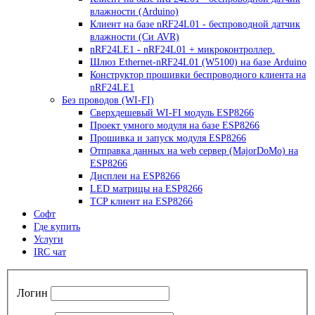
влажности (Arduino)
Клиент на базе nRF24L01 - беспроводной датчик
влажности (Си AVR)
nRF24LE1 - nRF24L01 + микроконтроллер.
Шлюз Ethernet-nRF24L01 (W5100) на базе Arduino
Конструктор прошивки беспроводного клиента на
nRF24LE1
Без проводов (WI-FI)
Сверхдешевый WI-FI модуль ESP8266
Проект умного модуля на базе ESP8266
Прошивка и запуск модуля ESP8266
Отправка данных на web сервер (MajorDoMo) на
ESP8266
Дисплеи на ESP8266
LED матрицы на ESP8266
TCP клиент на ESP8266
Софт
Где купить
Услуги
IRC чат
Логин