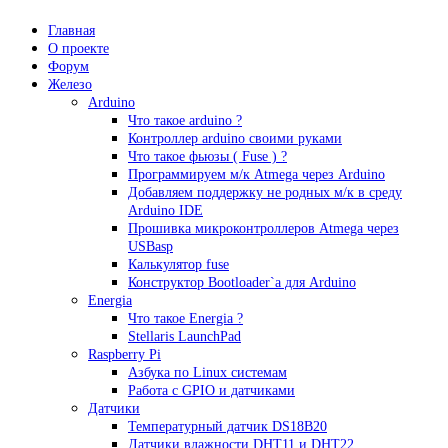
Главная
О проекте
Форум
Железо
Arduino
Что такое аrduino ?
Контроллер arduino своими руками
Что такое фьюзы ( Fuse ) ?
Программируем м/к Atmega через Arduino
Добавляем поддержку не родных м/к в среду
Arduino IDE
Прошивка микроконтроллеров Atmega через
USBasp
Калькулятор fuse
Конструктор Bootloader`а для Arduino
Energia
Что такое Energia ?
Stellaris LaunchPad
Raspberry Pi
Азбука по Linux системам
Работа с GPIO и датчиками
Датчики
Температурный датчик DS18B20
Датчики влажности DHT11 и DHT22