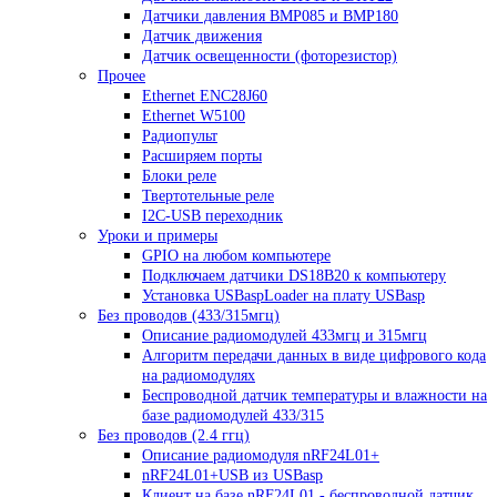
Датчики давления BMP085 и BMP180
Датчик движения
Датчик освещенности (фоторезистор)
Прочее
Ethernet ENC28J60
Ethernet W5100
Радиопульт
Расширяем порты
Блоки реле
Твертотельные реле
I2C-USB переходник
Уроки и примеры
GPIO на любом компьютере
Подключаем датчики DS18B20 к компьютеру
Установка USBaspLoader на плату USBasp
Без проводов (433/315мгц)
Описание радиомодулей 433мгц и 315мгц
Алгоритм передачи данных в виде цифрового кода
на радиомодулях
Беспроводной датчик температуры и влажности на
базе радиомодулей 433/315
Без проводов (2.4 ггц)
Описание радиомодуля nRF24L01+
nRF24L01+USB из USBasp
Клиент на базе nRF24L01 - беспроводной датчик