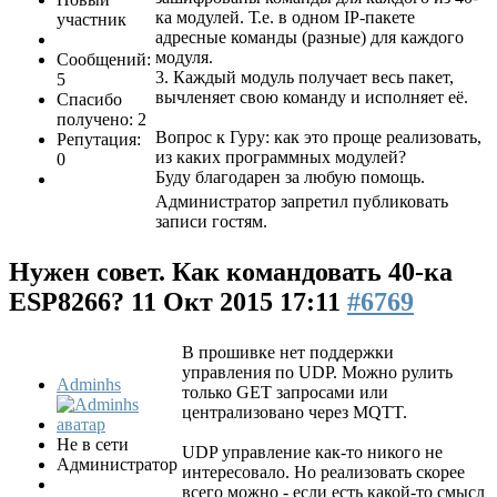
ка модулей. Т.е. в одном IP-пакете
участник
адресные команды (разные) для каждого
модуля.
Сообщений:
3. Каждый модуль получает весь пакет,
5
вычленяет свою команду и исполняет её.
Спасибо
получено: 2
Вопрос к Гуру: как это проще реализовать,
Репутация:
из каких программных модулей?
0
Буду благодарен за любую помощь.
Администратор запретил публиковать
записи гостям.
Нужен совет. Как командовать 40-ка
ESP8266?
11 Окт 2015 17:11
#6769
В прошивке нет поддержки
управления по UDP. Можно рулить
Adminhs
только GET запросами или
централизовано через MQTT.
Не в сети
UDP управление как-то никого не
Администратор
интересовало. Но реализовать скорее
всего можно - если есть какой-то смысл