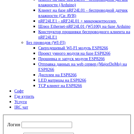
влажности (Arduino)
Клиент на базе nRF24L01 - беспроводной датчик
влажности (Си AVR)
nRF24LE1 - nRF24L01 + микроконтроллер.
Шлюз Ethernet-nRF24L01 (W5100) на базе Arduino
Конструктор прошивки беспроводного клиента на
nRF24LE1
Без проводов (WI-FI)
Сверхдешевый WI-FI модуль ESP8266
Проект умного модуля на базе ESP8266
Прошивка и запуск модуля ESP8266
Отправка данных на web сервер (MajorDoMo) на
ESP8266
Дисплеи на ESP8266
LED матрицы на ESP8266
TCP клиент на ESP8266
Софт
Где купить
Услуги
IRC чат
Логин