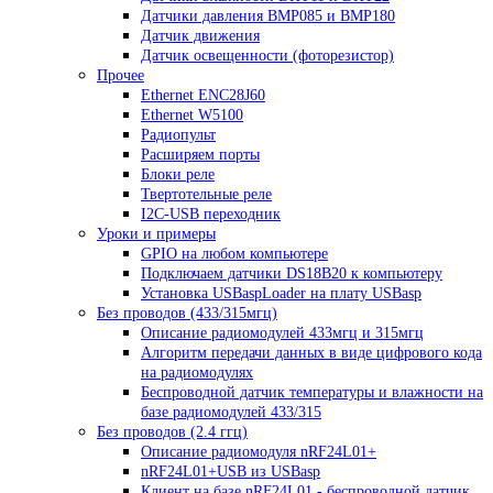
Датчики давления BMP085 и BMP180
Датчик движения
Датчик освещенности (фоторезистор)
Прочее
Ethernet ENC28J60
Ethernet W5100
Радиопульт
Расширяем порты
Блоки реле
Твертотельные реле
I2C-USB переходник
Уроки и примеры
GPIO на любом компьютере
Подключаем датчики DS18B20 к компьютеру
Установка USBaspLoader на плату USBasp
Без проводов (433/315мгц)
Описание радиомодулей 433мгц и 315мгц
Алгоритм передачи данных в виде цифрового кода
на радиомодулях
Беспроводной датчик температуры и влажности на
базе радиомодулей 433/315
Без проводов (2.4 ггц)
Описание радиомодуля nRF24L01+
nRF24L01+USB из USBasp
Клиент на базе nRF24L01 - беспроводной датчик