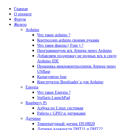
Главная
О проекте
Форум
Железо
Arduino
Что такое аrduino ?
Контроллер arduino своими руками
Что такое фьюзы ( Fuse ) ?
Программируем м/к Atmega через Arduino
Добавляем поддержку не родных м/к в среду
Arduino IDE
Прошивка микроконтроллеров Atmega через
USBasp
Калькулятор fuse
Конструктор Bootloader`а для Arduino
Energia
Что такое Energia ?
Stellaris LaunchPad
Raspberry Pi
Азбука по Linux системам
Работа с GPIO и датчиками
Датчики
Температурный датчик DS18B20
Датчики влажности DHT11 и DHT22