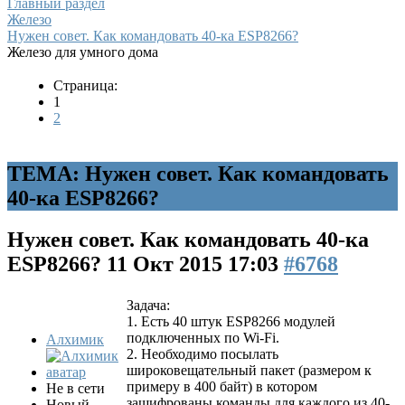
Главный раздел
Железо
Нужен совет. Как командовать 40-ка ESP8266?
Железо для умного дома
Страница:
1
2
ТЕМА: Нужен совет. Как командовать
40-ка ESP8266?
Нужен совет. Как командовать 40-ка
ESP8266?
11 Окт 2015 17:03
#6768
Задача:
1. Есть 40 штук ESP8266 модулей
подключенных по Wi-Fi.
Алхимик
2. Необходимо посылать
широковещательный пакет (размером к
примеру в 400 байт) в котором
Не в сети
зашифрованы команды для каждого из 40-
Новый