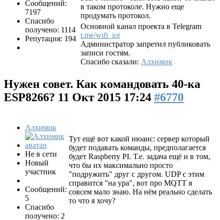
Сообщений:
в таком протоколе. Нужно еще
7197
продумать протокол.
Спасибо
Основной канал проекта в Telegram
получено: 1114
t.me/wifi_iot
Репутация: 194
Администратор запретил публиковать
записи гостям.
Спасибо сказали:
Алхимик
Нужен совет. Как командовать 40-ка
ESP8266?
11 Окт 2015 17:24
#6770
Алхимик
Тут ещё вот какой нюанс: сервер который
будет подавать команды, предполагается
Не в сети
будет Raspberry PI. Т.е. задача ещё и в том,
Новый
что бы их максимально просто
участник
"подружить" друг с другом. UDP с этим
справится "на ура", вот про MQTT я
Сообщений:
совсем мало знаю. На нём реально сделать
5
то что я хочу?
Спасибо
получено: 2