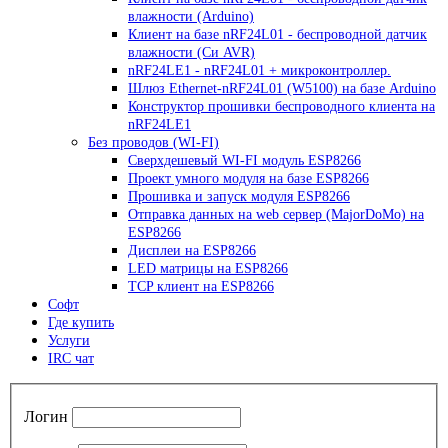
влажности (Arduino)
Клиент на базе nRF24L01 - беспроводной датчик
влажности (Си AVR)
nRF24LE1 - nRF24L01 + микроконтроллер.
Шлюз Ethernet-nRF24L01 (W5100) на базе Arduino
Конструктор прошивки беспроводного клиента на
nRF24LE1
Без проводов (WI-FI)
Сверхдешевый WI-FI модуль ESP8266
Проект умного модуля на базе ESP8266
Прошивка и запуск модуля ESP8266
Отправка данных на web сервер (MajorDoMo) на
ESP8266
Дисплеи на ESP8266
LED матрицы на ESP8266
TCP клиент на ESP8266
Софт
Где купить
Услуги
IRC чат
Логин