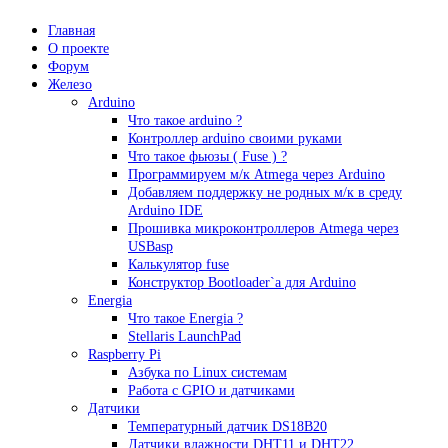
Главная
О проекте
Форум
Железо
Arduino
Что такое аrduino ?
Контроллер arduino своими руками
Что такое фьюзы ( Fuse ) ?
Программируем м/к Atmega через Arduino
Добавляем поддержку не родных м/к в среду
Arduino IDE
Прошивка микроконтроллеров Atmega через
USBasp
Калькулятор fuse
Конструктор Bootloader`а для Arduino
Energia
Что такое Energia ?
Stellaris LaunchPad
Raspberry Pi
Азбука по Linux системам
Работа с GPIO и датчиками
Датчики
Температурный датчик DS18B20
Датчики влажности DHT11 и DHT22