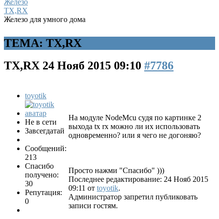
Железо
TX,RX
Железо для умного дома
ТЕМА: TX,RX
TX,RX
24 Нояб 2015 09:10
#7786
toyotik
На модуле NodeMcu судя по картинке 2
Не в сети
выхода tx rx можно ли их использовать
Завсегдатай
одновременно? или я чего не догоняю?
Сообщений:
213
Спасибо
Просто нажми "Спасибо" )))
получено:
Последнее редактирование: 24 Нояб 2015
30
09:11 от
toyotik
.
Репутация:
Администратор запретил публиковать
0
записи гостям.