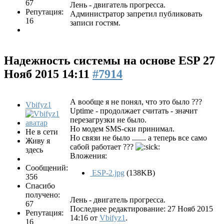
67
Лень - двигатель прогресса.
Репутация:
Администратор запретил публиковать
16
записи гостям.
Надежность системы на основе ESP
27
Нояб 2015 14:11
#7914
А вообще я не понял, что это было ???
Vbifyz1
Uptime - продолжает считать - значит
перезагрузки не было.
Но модем SMS-ски принимал.
Не в сети
Но связи не было ....... а теперь все само
Живу я
сабой работает ???
здесь
Вложения:
Сообщений:
ESP-2.jpg
(138KB)
356
Спасибо
получено:
Лень - двигатель прогресса.
67
Последнее редактирование: 27 Нояб 2015
Репутация:
14:16 от
Vbifyz1
.
16