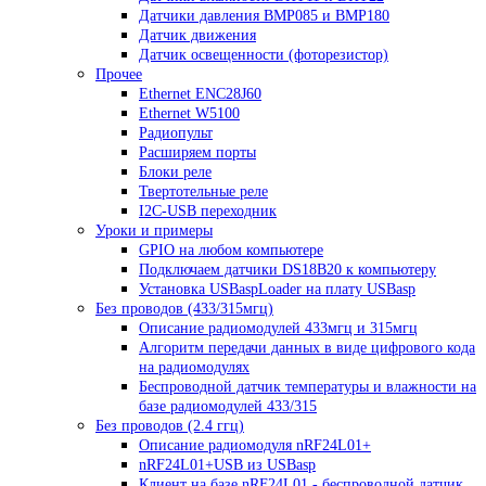
Датчики давления BMP085 и BMP180
Датчик движения
Датчик освещенности (фоторезистор)
Прочее
Ethernet ENC28J60
Ethernet W5100
Радиопульт
Расширяем порты
Блоки реле
Твертотельные реле
I2C-USB переходник
Уроки и примеры
GPIO на любом компьютере
Подключаем датчики DS18B20 к компьютеру
Установка USBaspLoader на плату USBasp
Без проводов (433/315мгц)
Описание радиомодулей 433мгц и 315мгц
Алгоритм передачи данных в виде цифрового кода
на радиомодулях
Беспроводной датчик температуры и влажности на
базе радиомодулей 433/315
Без проводов (2.4 ггц)
Описание радиомодуля nRF24L01+
nRF24L01+USB из USBasp
Клиент на базе nRF24L01 - беспроводной датчик