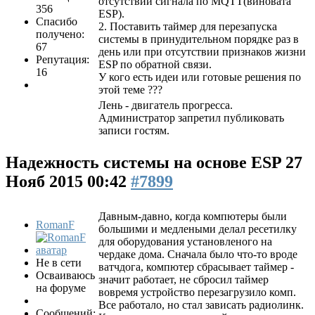
отсутствии сигнала по MQTT(виновата
356
ESP).
Спасибо
2. Поставить таймер для перезапуска
получено:
системы в принудительном порядке раз в
67
день или при отсутствии признаков жизни
Репутация:
ESP по обратной связи.
16
У кого есть идеи или готовые решения по
этой теме ???
Лень - двигатель прогресса.
Администратор запретил публиковать
записи гостям.
Надежность системы на основе ESP
27
Нояб 2015 00:42
#7899
Давным-давно, когда компютеры были
RomanF
большими и медлеными делал ресетилку
для оборудования установленого на
чердаке дома. Сначала было что-то вроде
Не в сети
ватчдога, компютер сбрасывает таймер -
Осваиваюсь
значит работает, не сбросил таймер
на форуме
вовремя устройство перезагрузило комп.
Все работало, но стал зависать радиолинк.
Сообщений: