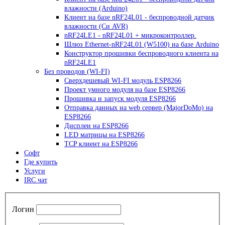
влажности (Arduino)
Клиент на базе nRF24L01 - беспроводной датчик
влажности (Си AVR)
nRF24LE1 - nRF24L01 + микроконтроллер.
Шлюз Ethernet-nRF24L01 (W5100) на базе Arduino
Конструктор прошивки беспроводного клиента на
nRF24LE1
Без проводов (WI-FI)
Сверхдешевый WI-FI модуль ESP8266
Проект умного модуля на базе ESP8266
Прошивка и запуск модуля ESP8266
Отправка данных на web сервер (MajorDoMo) на
ESP8266
Дисплеи на ESP8266
LED матрицы на ESP8266
TCP клиент на ESP8266
Софт
Где купить
Услуги
IRC чат
Логин