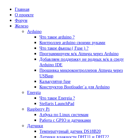
Главная
О проекте
Форум
Железо
Arduino
Что такое аrduino ?
Контроллер arduino своими руками
Что такое фьюзы ( Fuse ) ?
Программируем м/к Atmega через Arduino
Добавляем поддержку не родных м/к в среду
Arduino IDE
Прошивка микроконтроллеров Atmega через
USBasp
Калькулятор fuse
Конструктор Bootloader`а для Arduino
Energia
Что такое Energia ?
Stellaris LaunchPad
Raspberry Pi
Азбука по Linux системам
Работа с GPIO и датчиками
Датчики
Температурный датчик DS18B20
Датчики влажности DHT11 и DHT22