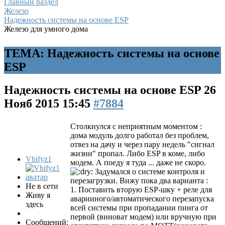
Главный раздел
Железо
Надежность системы на основе ESP
Железо для умного дома
ТЕМА: Надежность системы на основе
ESP
Надежность системы на основе ESP
26
Нояб 2015 15:45
#7884
Столкнулся с неприятным моментом :
дома модуль долго работал без проблем,
отвез на дачу и через пару недель "сигнал
жизни" пропал. Либо ESP в коме, либо
Vbifyz1
модем. А поеду я туда ... даже не скоро.
Задумался о системе контроля и
перезагрузки. Вижу пока два варианта :
Не в сети
1. Поставить вторую ESP-шку + реле для
Живу я
аварииного/автоматического перезапуска
здесь
всей системы при пропадании пинга от
первой (виноват модем) или вручную при
Сообщений: