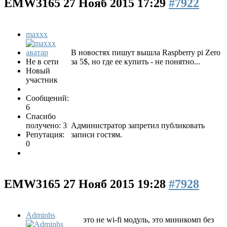
EMW3165
27 Нояб 2015 17:29
#7922
maxxx
В новостях пишут вышла Raspberry pi Zero
Не в сети
за 5$, но где ее купить - не понятно...
Новый
участник
Сообщений:
6
Спасибо
получено: 3
Администратор запретил публиковать
Репутация:
записи гостям.
0
EMW3165
27 Нояб 2015 19:28
#7928
Adminhs
это не wi-fi модуль, это миникомп без