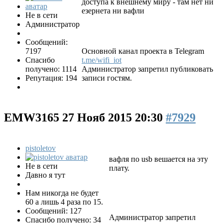
доступа к внешнему миру - там нет ни
езернета ни вафли
Не в сети
Администратор
Сообщений:
7197
Основной канал проекта в Telegram
Спасибо
t.me/wifi_iot
получено: 1114
Администратор запретил публиковать
Репутация: 194
записи гостям.
EMW3165
27 Нояб 2015 20:30
#7929
pistoletov
вафля по usb вешается на эту
Не в сети
плату.
Давно я тут
Нам никогда не будет
60 а лишь 4 раза по 15.
Сообщений: 127
Администратор запретил
Спасибо получено: 34