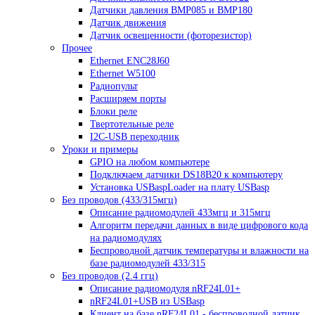
Датчики давления BMP085 и BMP180
Датчик движения
Датчик освещенности (фоторезистор)
Прочее
Ethernet ENC28J60
Ethernet W5100
Радиопульт
Расширяем порты
Блоки реле
Твертотельные реле
I2C-USB переходник
Уроки и примеры
GPIO на любом компьютере
Подключаем датчики DS18B20 к компьютеру
Установка USBaspLoader на плату USBasp
Без проводов (433/315мгц)
Описание радиомодулей 433мгц и 315мгц
Алгоритм передачи данных в виде цифрового кода
на радиомодулях
Беспроводной датчик температуры и влажности на
базе радиомодулей 433/315
Без проводов (2.4 ггц)
Описание радиомодуля nRF24L01+
nRF24L01+USB из USBasp
Клиент на базе nRF24L01 - беспроводной датчик