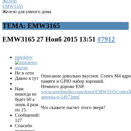
Железо
EMW3165
Железо для умного дома
ТЕМА: EMW3165
EMW3165
27 Нояб 2015 13:51
#7912
pistoletov
Не в сети
Описание довольно вкусное. Cortex M4 ядро
Давно я тут
памяти и GPIO набор хороший.
Немного дороже ESP.
Нам
www.seeedstudio.com/depot/EMW3165CortexM
никогда не
antenna-p-2497.html
будет 60 а
лишь 4 раза
Что скажете насчет этого зверя?
по 15.
Сообщений:
127
Спасибо
получено: