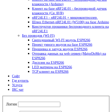
влажности (Arduino)
Клиент на базе nRF24L01 - беспроводной датчик
влажности (Си AVR)
nRF24LE1 - nRF24L01 + микроконтроллер.
Шлюз Ethernet-nRF24L01 (W5100) на базе Arduino
Конструктор прошивки беспроводного клиента на
nRF24LE1
Без проводов (WI-FI)
Сверхдешевый WI-FI модуль ESP8266
Проект умного модуля на базе ESP8266
Прошивка и запуск модуля ESP8266
Отправка данных на web сервер (MajorDoMo) на
ESP8266
Дисплеи на ESP8266
LED матрицы на ESP8266
TCP клиент на ESP8266
Софт
Где купить
Услуги
IRC чат
Логин