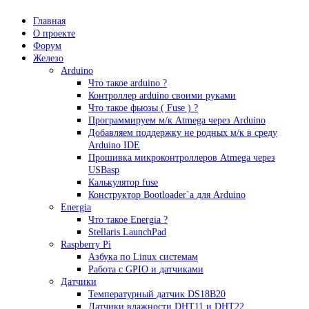
Главная
О проекте
Форум
Железо
Arduino
Что такое аrduino ?
Контроллер arduino своими руками
Что такое фьюзы ( Fuse ) ?
Программируем м/к Atmega через Arduino
Добавляем поддержку не родных м/к в среду
Arduino IDE
Прошивка микроконтроллеров Atmega через
USBasp
Калькулятор fuse
Конструктор Bootloader`а для Arduino
Energia
Что такое Energia ?
Stellaris LaunchPad
Raspberry Pi
Азбука по Linux системам
Работа с GPIO и датчиками
Датчики
Температурный датчик DS18B20
Датчики влажности DHT11 и DHT22