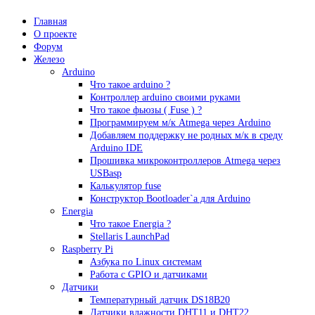
Главная
О проекте
Форум
Железо
Arduino
Что такое аrduino ?
Контроллер arduino своими руками
Что такое фьюзы ( Fuse ) ?
Программируем м/к Atmega через Arduino
Добавляем поддержку не родных м/к в среду
Arduino IDE
Прошивка микроконтроллеров Atmega через
USBasp
Калькулятор fuse
Конструктор Bootloader`а для Arduino
Energia
Что такое Energia ?
Stellaris LaunchPad
Raspberry Pi
Азбука по Linux системам
Работа с GPIO и датчиками
Датчики
Температурный датчик DS18B20
Датчики влажности DHT11 и DHT22