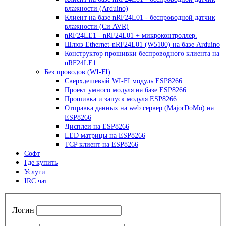
влажности (Arduino)
Клиент на базе nRF24L01 - беспроводной датчик
влажности (Си AVR)
nRF24LE1 - nRF24L01 + микроконтроллер.
Шлюз Ethernet-nRF24L01 (W5100) на базе Arduino
Конструктор прошивки беспроводного клиента на
nRF24LE1
Без проводов (WI-FI)
Сверхдешевый WI-FI модуль ESP8266
Проект умного модуля на базе ESP8266
Прошивка и запуск модуля ESP8266
Отправка данных на web сервер (MajorDoMo) на
ESP8266
Дисплеи на ESP8266
LED матрицы на ESP8266
TCP клиент на ESP8266
Софт
Где купить
Услуги
IRC чат
Логин