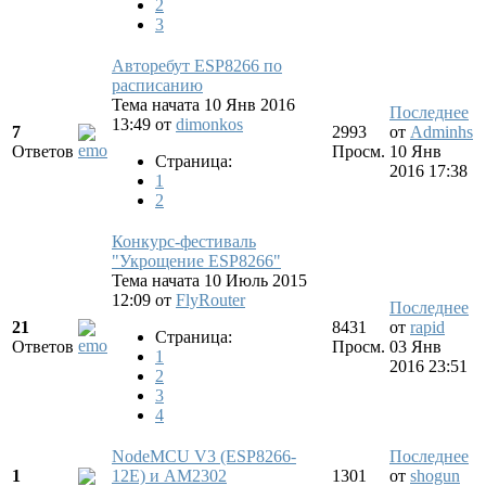
2
3
Авторебут ESP8266 по
расписанию
Тема начата 10 Янв 2016
Последнее
13:49
от
dimonkos
7
2993
от
Adminhs
Ответов
Просм.
10 Янв
Страница:
2016 17:38
1
2
Конкурс-фестиваль
"Укрощение ESP8266"
Тема начата 10 Июль 2015
12:09
от
FlyRouter
Последнее
21
8431
от
rapid
Страница:
Ответов
Просм.
03 Янв
1
2016 23:51
2
3
4
NodeMCU V3 (ESP8266-
Последнее
1
12E) и AM2302
1301
от
shogun