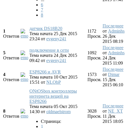
6
7
8
Последнее
датчик DS18B20
1
1172
от
Adminhs
Тема начата 25 Дек 2015
Ответов
Просм.
26 Дек
23:24
от
evgeny241
2015 08:19
Последнее
подключение в сети
5
1092
от
Adminhs
Тема начата 24 Дек 2015
Ответов
Просм.
24 Дек
09:42
от
evgeny241
2015 11:09
Последнее
ESP8266 и AVR
4
1573
от
Dimar
Тема начата 10 Окт 2015
Ответов
Просм.
15 Дек
15:51
от
NLObP
2015 06:10
ONtOSbox контроллеры
интернета вещей на
ESP8266
Последнее
Тема начата 05 Окт 2015
8
3028
от
NE_XT
14:30
от
oldmaelstrom
Ответов
Просм.
11 Дек
Страница:
2015 18:05
1