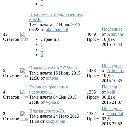
2
Проблемы с подключением
к WiFi
Тема начата 22 Июль 2015
Последнее
05:28
от
akm.barnaul
15
4049
от
Adminhs
Ответов
Страница:
Просм.
10 Дек
1
2015 10:43
2
3
Последнее
Подскажите по RCSwith
5
1483
от
Adminhs
Тема начата 16 Июнь 2015
Ответов
Просм.
10 Дек
12:58
от
dimvia
2015 10:35
Кубики управления
Последнее
4
нагрузкой...
1335
от
kollj
Ответов
Тема начата 04 Дек 2015
Просм.
06 Дек
21:48
от
vgknsk
2015 21:37
Последнее
Платка для esp-201
3
1382
от
immortal
Тема начата 24 Нояб 2015
Ответов
Просм.
02 Дек
11:19
от
kostyankin
2015 23:52