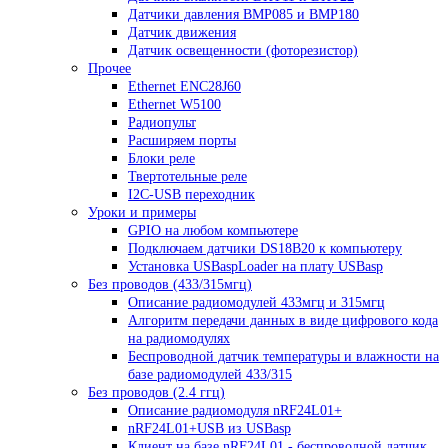
Датчики давления BMP085 и BMP180
Датчик движения
Датчик освещенности (фоторезистор)
Прочее
Ethernet ENC28J60
Ethernet W5100
Радиопульт
Расширяем порты
Блоки реле
Твертотельные реле
I2C-USB переходник
Уроки и примеры
GPIO на любом компьютере
Подключаем датчики DS18B20 к компьютеру
Установка USBaspLoader на плату USBasp
Без проводов (433/315мгц)
Описание радиомодулей 433мгц и 315мгц
Алгоритм передачи данных в виде цифрового кода
на радиомодулях
Беспроводной датчик температуры и влажности на
базе радиомодулей 433/315
Без проводов (2.4 ггц)
Описание радиомодуля nRF24L01+
nRF24L01+USB из USBasp
Клиент на базе nRF24L01 - беспроводной датчик