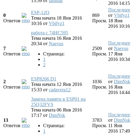
13:59
от
tammat
2016 14:15
Последнее
ESP-12Q
0
869
от
Vbifyz1
Тема начата 18 Янв 2016
Ответов
Просм.
18 Янв
10:16
от
Vbifyz1
2016 10:16
работа с 74HC595
Тема начата 16 Янв 2016
Последнее
20:34
от
Naevus
7
2509
от
Naevus
Ответов
Страница:
Просм.
17 Янв
1
2016 10:34
2
Последнее
ESP8266 D1
2
1036
от
DimNsk
Тема начата 12 Янв 2016
Ответов
Просм.
16 Янв
15:33
от
cadavera12
2016 14:44
Замена памяти в ESP01 на
25Q32FVS
Тема начата 06 Янв 2016
Последнее
17:17
от
DimNsk
13
3783
от
DimNsk
Ответов
Страница:
Просм.
11 Янв
1
2016 17:49