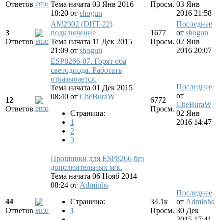
Ответов
Тема начата 03 Янв 2016
Просм.
03 Янв
18:20
от
shogun
2016 21:58
AM2302 (DHT-22)
Последнее
3
подключение
1677
от
shogun
Ответов
Тема начата 11 Дек 2015
Просм.
02 Янв
21:09
от
shogun
2016 20:07
ESP8266-07. Горят оба
светодиода. Работать
отказывается.
Последнее
Тема начата 01 Дек 2015
от
08:40
от
CheBuraW
12
6772
CheBuraW
Ответов
Просм.
Страница:
02 Янв
1
2016 14:47
2
3
Прошивки для ESP8266 без
дополнительных м/к.
Тема начата 06 Нояб 2014
08:24
от
Adminhs
Последнее
44
Страница:
34.1к
от
Adminhs
Ответов
1
Просм.
30 Дек
...
2015 17:41