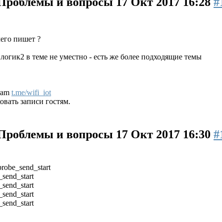
 Проблемы и вопросы
17 Окт 2017 16:28
#
чего пишет ?
логик2 в теме не уместно - есть же более подходящие темы
gram
t.me/wifi_iot
вать записи гостям.
 Проблемы и вопросы
17 Окт 2017 16:30
#
probe_send_start
_send_start
_send_start
_send_start
_send_start