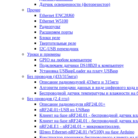
Датчик освещенности (фоторезистор)
Прочее
Ethernet ENC28J60
Ethernet W5100
Радиопульт
Расширяем порты
Блоки реле
Твертотельные реле
I2C-USB переходник
Уроки и примеры
GPIO на любом компьютере
Подключаем датчики DS18B20 к компьютеру
Установка USBaspLoader на плату USBasp
Без проводов (433/315мгц)
Описание радиомодулей 433мгц и 315мгц
Алгоритм передачи данных в виде цифрового кода 
Беспроводной датчик температуры и влажности на б
Без проводов (2.4 ггц)
Описание радиомодуля nRF24L01+
nRF24L01+USB из USBasp
Клиент на базе nRF24L01 - беспроводной датчик вл
Клиент на базе nRF24L01 - беспроводной датчик в
nRF24LE1 - nRF24L01 + микроконтроллер.
Шлюз Ethernet-nRF24L01 (W5100) на базе Arduino
Конструктор прошивки беспроводного клиента на 