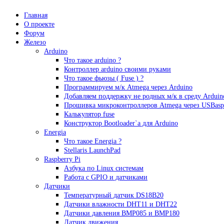
Главная
О проекте
Форум
Железо
Arduino
Что такое аrduino ?
Контроллер arduino своими руками
Что такое фьюзы ( Fuse ) ?
Программируем м/к Atmega через Arduino
Добавляем поддержку не родных м/к в среду Arduin
Прошивка микроконтроллеров Atmega через USBasp
Калькулятор fuse
Конструктор Bootloader`а для Arduino
Energia
Что такое Energia ?
Stellaris LaunchPad
Raspberry Pi
Азбука по Linux системам
Работа с GPIO и датчиками
Датчики
Температурный датчик DS18B20
Датчики влажности DHT11 и DHT22
Датчики давления BMP085 и BMP180
Датчик движения