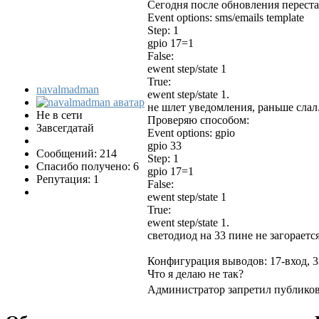
Сегодня после обновления переста
Event options: sms/emails template
Step: 1
gpio 17=1
False:
ewent step/state 1
True:
navalmadman
ewent step/state 1.
не шлет уведомления, раньше слал
Не в сети
Проверяю способом:
Завсегдатай
Event options: gpio
gpio 33
Сообщений: 214
Step: 1
Спасибо получено: 6
gpio 17=1
Репутация: 1
False:
ewent step/state 1
True:
ewent step/state 1.
светодиод на 33 пине не загораетс
Конфигурация выводов: 17-вход, 3
Что я делаю не так?
Администратор запретил публикова