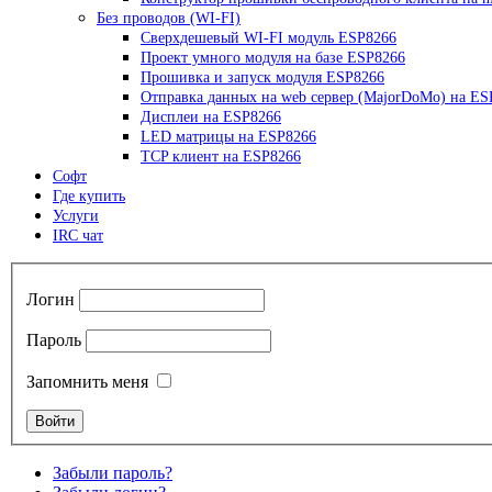
Без проводов (WI-FI)
Сверхдешевый WI-FI модуль ESP8266
Проект умного модуля на базе ESP8266
Прошивка и запуск модуля ESP8266
Отправка данных на web сервер (MajorDoMo) на ES
Дисплеи на ESP8266
LED матрицы на ESP8266
TCP клиент на ESP8266
Софт
Где купить
Услуги
IRC чат
Логин
Пароль
Запомнить меня
Забыли пароль?