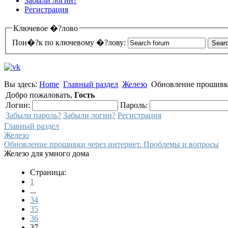
Забыли логин?
Регистрация
Ключевое �?лово
Пои�?к по ключевому �?лову:
Вы здесь:
Home
Главный раздел
Железо
Обновление прошивки
Добро пожаловать,
Гость
Логин:
Пароль:
Забыли пароль?
Забыли логин?
Регистрация
Главный раздел
Железо
Обновление прошивки через интернет. Проблемы и вопросы
Железо для умного дома
Страница:
1
...
34
35
36
37