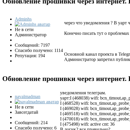
Обновление прошивки через интернет.
Adminhs
через что уведомления ? В уарт 
Не в сети
Конечно писать тут о проблемах 
Администратор
Сообщений: 7197
Спасибо получено: 1114
Основной канал проекта в Tele
Репутация: 194
Администратор запретил публико
Обновление прошивки через интернет.
уведомления телеграм.
navalmadman
уарт:I (468038) wifi: bcn_timout,ap_
I (468528) wifi: bcn_timout,ap_probe
Не в сети
I (469028) wifi: bcn_timout,ap_probe
Завсегдатай
I (469518) wifi: bcn_timout,ap_probe
I (470018) wifi: bcn_timout,ap_probe
Сообщений: 214
I (475498) wifi: active cnt: 36
Спасибо получено: 6
В логик2 все правильно?