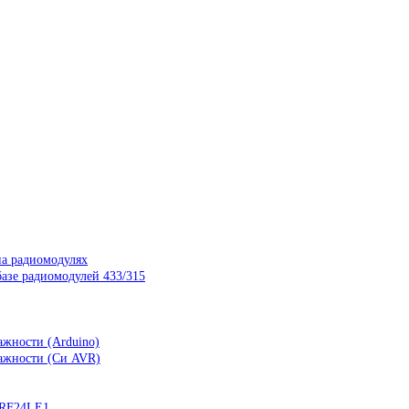
на радиомодулях
азе радиомодулей 433/315
ажности (Arduino)
лажности (Си AVR)
nRF24LE1